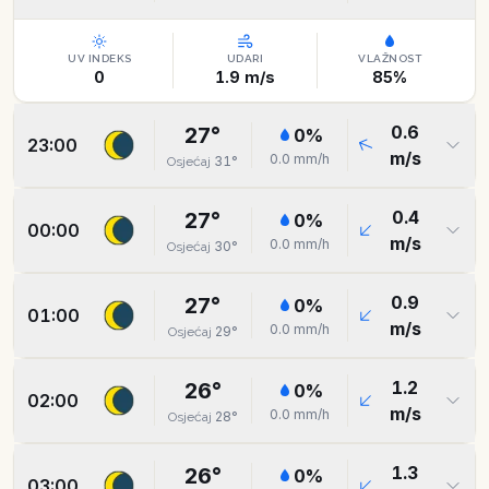
UV INDEKS
UDARI
VLAŽNOST
0
1.9
m/s
85
%
0.6
27
°
0
%
23:00
m/s
0.0
mm/h
31
°
Osjećaj
0.4
27
°
0
%
00:00
m/s
0.0
mm/h
30
°
Osjećaj
0.9
27
°
0
%
01:00
m/s
0.0
mm/h
29
°
Osjećaj
1.2
26
°
0
%
02:00
m/s
0.0
mm/h
28
°
Osjećaj
1.3
26
°
0
%
03:00