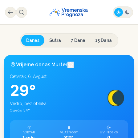
Danas
Sutra
7 Dana
15 Dana
Vrijeme danas
Murter
Četvrtak, 6. Avgust
29
°
Vedro, bez oblaka
34
°
Osjećaj
VJETAR
VLAŽNOST
UV INDEKS
1 m/s
82%
0