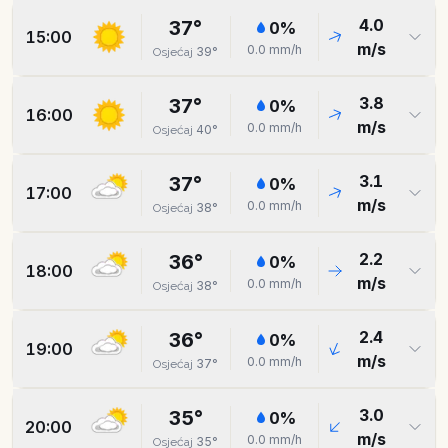
4.0
37
°
0
%
15:00
m/s
0.0
mm/h
39
°
Osjećaj
3.8
37
°
0
%
16:00
m/s
0.0
mm/h
40
°
Osjećaj
3.1
37
°
0
%
17:00
m/s
0.0
mm/h
38
°
Osjećaj
2.2
36
°
0
%
18:00
m/s
0.0
mm/h
38
°
Osjećaj
2.4
36
°
0
%
19:00
m/s
0.0
mm/h
37
°
Osjećaj
3.0
35
°
0
%
20:00
m/s
0.0
mm/h
35
°
Osjećaj