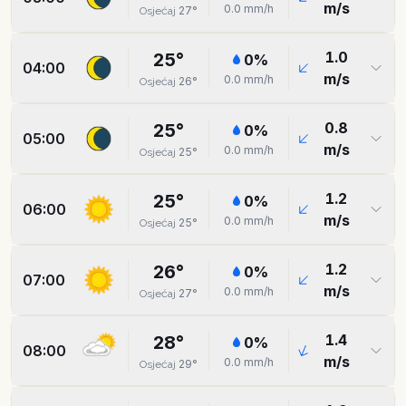
m/s
0.0
mm/h
27
°
Osjećaj
1.0
25
°
0
%
04:00
m/s
0.0
mm/h
26
°
Osjećaj
0.8
25
°
0
%
05:00
m/s
0.0
mm/h
25
°
Osjećaj
1.2
25
°
0
%
06:00
m/s
0.0
mm/h
25
°
Osjećaj
1.2
26
°
0
%
07:00
m/s
0.0
mm/h
27
°
Osjećaj
1.4
28
°
0
%
08:00
m/s
0.0
mm/h
29
°
Osjećaj