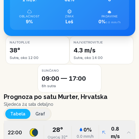
J
OBLAČNOST
ZRAK
PADAVINE
9%
Loš
0%
0.0 mm/h
NAJTOPLIJE
NAJVJETROVITIJE
38°
4.3 m/s
Sutra, oko 12:00
Sutra, oko 14:00
SUNČANO
09:00 — 17:00
8h sutra
Prognoza po satu
Murter, Hrvatska
Sljedeća 24 sata detaljno
Tabela
Graf
0.8
28
°
0
%
22:00
m/s
0.0
mm/h
32
°
Osjećaj