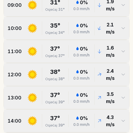
1.9
31
°
0
%
09:00
m/s
0.0
mm/h
31
°
Osjećaj
2.1
35
°
0
%
10:00
m/s
0.0
mm/h
34
°
Osjećaj
1.6
37
°
0
%
11:00
m/s
0.0
mm/h
37
°
Osjećaj
2.4
38
°
0
%
12:00
m/s
0.0
mm/h
38
°
Osjećaj
3.5
37
°
0
%
13:00
m/s
0.0
mm/h
39
°
Osjećaj
4.3
37
°
0
%
14:00
m/s
0.0
mm/h
39
°
Osjećaj