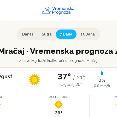
Danas
Sutra
7 Dana
15 Dana
Mračaj
·
Vremenska prognoza z
Za sve koji traže kratkoročnu prognozu
Mračaj
.
37
°
vgust
/
21
°
0
%
36
°
Osjećaj
0.0
mm/h
RO
POSLIJEPODNE
°
36
°