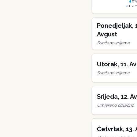
0
1.7
m
Ponedjeljak
,
Avgust
Sunčano vrijeme
Utorak
,
11
.
Av
Sunčano vrijeme
Srijeda
,
12
.
Av
Umjereno oblačno
Četvrtak
,
13
.