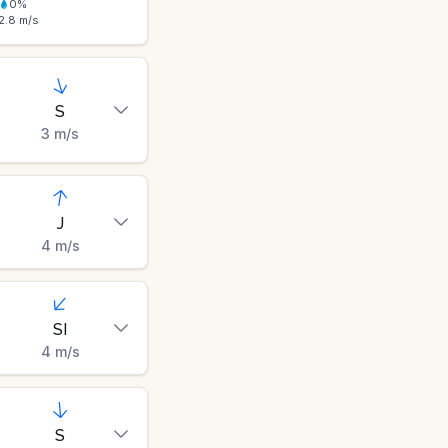
0
%
2.8
m/s
S
3
m/s
J
4
m/s
SI
4
m/s
S