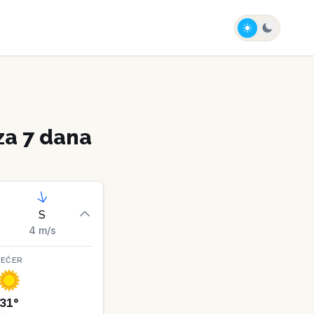
a 7 dana
S
4
m/s
VEČER
31
°