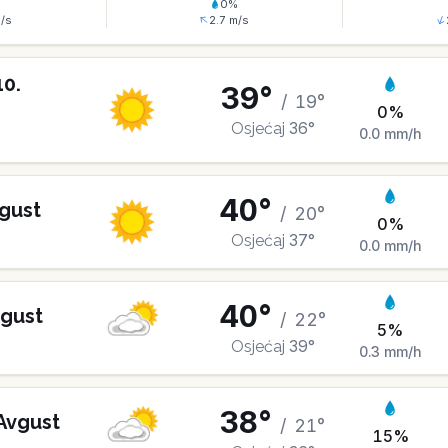
%
0
%
/s
2.7
m/s
10
.
39
°
/
19
°
0
%
36
°
Osjećaj
0.0
mm/h
40
°
gust
/
20
°
0
%
37
°
Osjećaj
0.0
mm/h
40
°
gust
/
22
°
5
%
39
°
Osjećaj
0.3
mm/h
38
°
Avgust
/
21
°
15
%