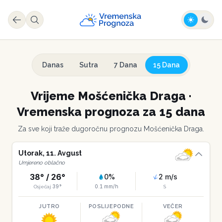
Danas
Sutra
7 Dana
15 Dana
Vrijeme
Mošćenička Draga
·
Vremenska prognoza za 15 dana
Za sve koji traže dugoročnu prognozu
Mošćenička Draga
.
Utorak
,
11
.
Avgust
Umjereno oblačno
38
° /
26
°
0
%
2
m/s
39
°
0.1
mm/h
Osjećaj
S
JUTRO
POSLIJEPODNE
VEČER