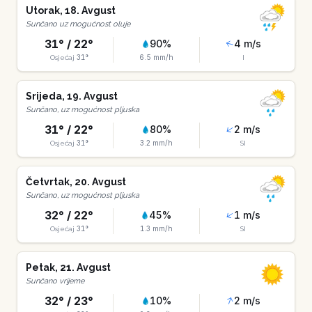
Utorak
,
18
.
Avgust
Sunčano uz mogućnost oluje
31
° /
22
°
90
%
4
m/s
31
°
6.5
mm/h
Osjećaj
I
Srijeda
,
19
.
Avgust
Sunčano, uz mogućnost pljuska
31
° /
22
°
80
%
2
m/s
31
°
3.2
mm/h
Osjećaj
SI
Četvrtak
,
20
.
Avgust
Sunčano, uz mogućnost pljuska
32
° /
22
°
45
%
1
m/s
31
°
1.3
mm/h
Osjećaj
SI
Petak
,
21
.
Avgust
Sunčano vrijeme
32
° /
23
°
10
%
2
m/s