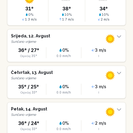
31
°
38
°
34
°
0
%
10
%
10
%
1.3
m/s
1.7
m/s
2
m/s
Srijeda
,
12
.
Avgust
Sunčano vrijeme
36
° /
27
°
0
%
3
m/s
35
°
0.0
mm/h
Osjećaj
I
Četvrtak
,
13
.
Avgust
Sunčano vrijeme
35
° /
25
°
0
%
3
m/s
33
°
0.0
mm/h
Osjećaj
I
Petak
,
14
.
Avgust
Sunčano vrijeme
36
° /
24
°
0
%
2
m/s
33
°
0.0
mm/h
Osjećaj
I