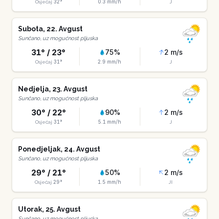
32
°
0.3
mm/h
Osjećaj
J
Subota
,
22
.
Avgust
Sunčano, uz mogućnost pljuska
31
° /
23
°
75
%
2
m/s
31
°
2.9
mm/h
Osjećaj
J
Nedjelja
,
23
.
Avgust
Sunčano, uz mogućnost pljuska
30
° /
22
°
90
%
2
m/s
31
°
5.1
mm/h
Osjećaj
J
Ponedjeljak
,
24
.
Avgust
Sunčano, uz mogućnost pljuska
29
° /
21
°
50
%
2
m/s
29
°
1.5
mm/h
Osjećaj
JI
Utorak
,
25
.
Avgust
Sunčano, uz mogućnost pljuska