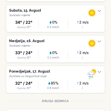
Subota
,
15
.
Avgust
Sunčano vrijeme
34
° /
22
°
0
%
2
m/s
32
°
0.0
mm/h
Osjećaj
J
Nedjelja
,
16
.
Avgust
Sunčano vrijeme
33
° /
24
°
0
%
2
m/s
32
°
0.1
mm/h
Osjećaj
J
Ponedjeljak
,
17
.
Avgust
Sunčano uz mogućnost oluje
32
° /
24
°
85
%
2
m/s
33
°
4.8
mm/h
Osjećaj
J
DRUGA SEDMICA