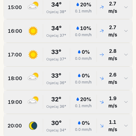
2.7
34
°
20
%
15:00
m/s
0.1
mm/h
38
°
Osjećaj
2.7
34
°
10
%
16:00
m/s
0.0
mm/h
37
°
Osjećaj
2.8
33
°
0
%
17:00
m/s
0.0
mm/h
37
°
Osjećaj
2.6
33
°
0
%
18:00
m/s
0.0
mm/h
36
°
Osjećaj
1.9
32
°
20
%
19:00
m/s
0.1
mm/h
36
°
Osjećaj
1.1
30
°
0
%
20:00
m/s
0.0
mm/h
34
°
Osjećaj