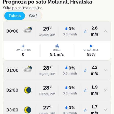
Prognoza po satu
Molunat, Hrvatska
Sutra po satima detaljno
Tabela
Graf
2.6
29
°
0
%
00:00
m/s
0.0
mm/h
30
°
Osjećaj
UV INDEKS
UDARI
VLAŽNOST
0
5.1
m/s
55
%
2.2
28
°
0
%
01:00
m/s
0.0
mm/h
30
°
Osjećaj
1.9
28
°
0
%
02:00
m/s
0.0
mm/h
29
°
Osjećaj
1.7
27
°
0
%
03:00
m/s
0.0
mm/h
28
°
Osjećaj