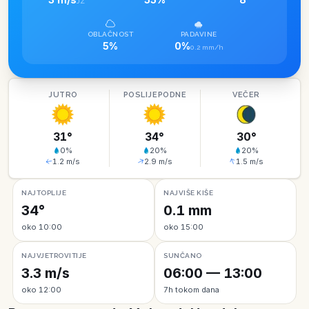
JZ
OBLAČNOST
PADAVINE
5%
0%
0.2 mm/h
JUTRO
POSLIJEPODNE
VEČER
31
°
34
°
30
°
0
%
20
%
20
%
1.2
m/s
2.9
m/s
1.5
m/s
NAJTOPLIJE
NAJVIŠE KIŠE
34°
0.1 mm
oko 10:00
oko 15:00
NAJVJETROVITIJE
SUNČANO
3.3 m/s
06:00 — 13:00
oko 12:00
7h tokom dana