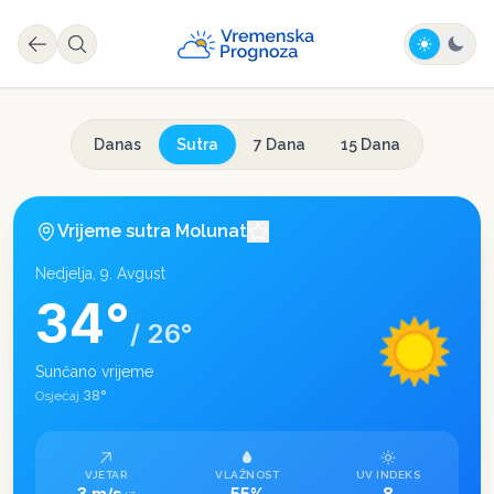
Danas
Sutra
7 Dana
15 Dana
Vrijeme sutra
Molunat
Nedjelja, 9. Avgust
34
°
/
26
°
Sunčano vrijeme
38
°
Osjećaj
VJETAR
VLAŽNOST
UV INDEKS
3 m/s
55%
8