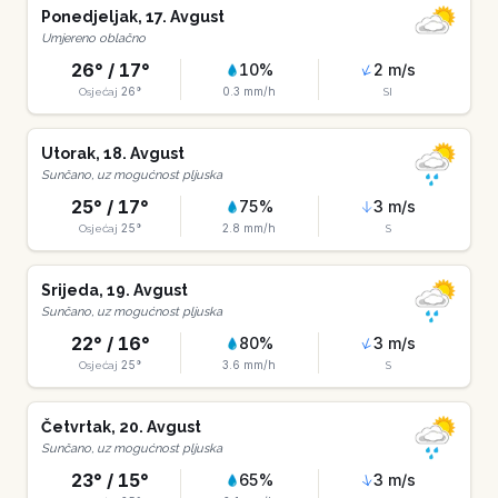
Ponedjeljak
,
17
.
Avgust
Umjereno oblačno
26
° /
17
°
10
%
2
m/s
26
°
0.3
mm/h
Osjećaj
SI
Utorak
,
18
.
Avgust
Sunčano, uz mogućnost pljuska
25
° /
17
°
75
%
3
m/s
25
°
2.8
mm/h
Osjećaj
S
Srijeda
,
19
.
Avgust
Sunčano, uz mogućnost pljuska
22
° /
16
°
80
%
3
m/s
25
°
3.6
mm/h
Osjećaj
S
Četvrtak
,
20
.
Avgust
Sunčano, uz mogućnost pljuska
23
° /
15
°
65
%
3
m/s