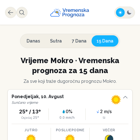
Danas
Sutra
7 Dana
15 Dana
Vrijeme
Mokro
·
Vremenska
prognoza za 15 dana
Za sve koji traže dugoročnu prognozu
Mokro
.
Ponedjeljak
,
10
.
Avgust
Sunčano vrijeme
25
° /
13
°
0
%
2
m/s
25
°
0.0
mm/h
Osjećaj
SI
JUTRO
POSLIJEPODNE
VEČER