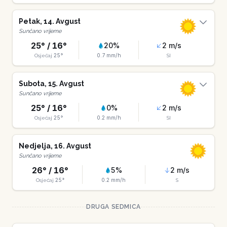
Petak
,
14
.
Avgust
Sunčano vrijeme
25
° /
16
°
20
%
2
m/s
25
°
0.7
mm/h
Osjećaj
SI
Subota
,
15
.
Avgust
Sunčano vrijeme
25
° /
16
°
0
%
2
m/s
25
°
0.2
mm/h
Osjećaj
SI
Nedjelja
,
16
.
Avgust
Sunčano vrijeme
26
° /
16
°
5
%
2
m/s
25
°
0.2
mm/h
Osjećaj
S
DRUGA SEDMICA