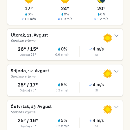
17
°
24
°
20
°
0
%
0
%
0
%
1.2
m/s
1.9
m/s
1.2
m/s
Utorak
,
11
.
Avgust
Sunčano vrijeme
26
° /
15
°
0
%
4
m/s
26
°
0.0
mm/h
Osjećaj
SI
Srijeda
,
12
.
Avgust
Sunčano vrijeme
25
° /
17
°
5
%
4
m/s
26
°
0.2
mm/h
Osjećaj
SI
Četvrtak
,
13
.
Avgust
Sunčano vrijeme
25
° /
16
°
5
%
4
m/s
25
°
0.2
mm/h
Osjećaj
SI