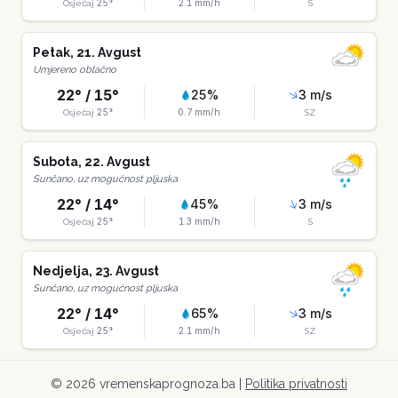
25
°
2.1
mm/h
Osjećaj
S
Petak
,
21
.
Avgust
Umjereno oblačno
22
° /
15
°
25
%
3
m/s
25
°
0.7
mm/h
Osjećaj
SZ
Subota
,
22
.
Avgust
Sunčano, uz mogućnost pljuska
22
° /
14
°
45
%
3
m/s
25
°
1.3
mm/h
Osjećaj
S
Nedjelja
,
23
.
Avgust
Sunčano, uz mogućnost pljuska
22
° /
14
°
65
%
3
m/s
25
°
2.1
mm/h
Osjećaj
SZ
©
2026
vremenskaprognoza.ba |
Politika privatnosti