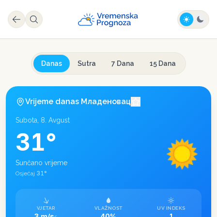
Danas
Sutra
7 Dana
15 Dana
Vrijeme danas
Младеновац
Subota, 8. Avgust
31
°
Sunčano vrijeme
31
°
Osjećaj
VJETAR
VLAŽNOST
UV INDEKS
3 m/s
40%
1