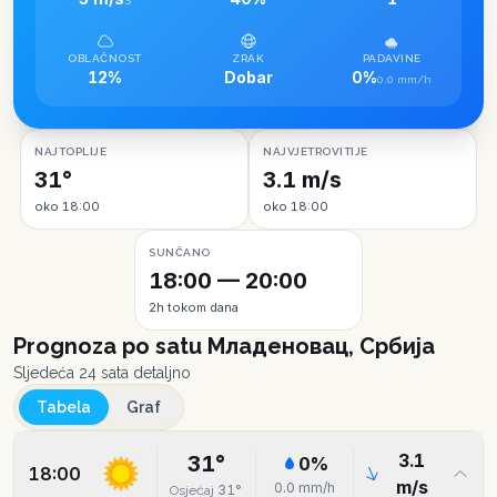
S
OBLAČNOST
ZRAK
PADAVINE
12%
Dobar
0%
0.0 mm/h
NAJTOPLIJE
NAJVJETROVITIJE
31°
3.1 m/s
oko 18:00
oko 18:00
SUNČANO
18:00 — 20:00
2h tokom dana
Prognoza po satu
Младеновац, Србија
Sljedeća 24 sata detaljno
Tabela
Graf
3.1
31
°
0
%
18:00
m/s
0.0
mm/h
31
°
Osjećaj