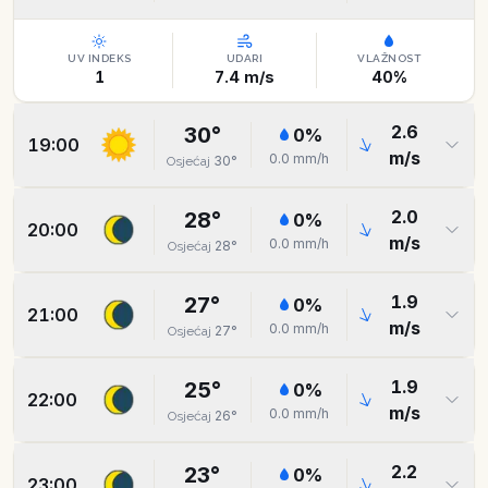
UV INDEKS
UDARI
VLAŽNOST
1
7.4
m/s
40
%
2.6
30
°
0
%
19:00
m/s
0.0
mm/h
30
°
Osjećaj
2.0
28
°
0
%
20:00
m/s
0.0
mm/h
28
°
Osjećaj
1.9
27
°
0
%
21:00
m/s
0.0
mm/h
27
°
Osjećaj
1.9
25
°
0
%
22:00
m/s
0.0
mm/h
26
°
Osjećaj
2.2
23
°
0
%
23:00