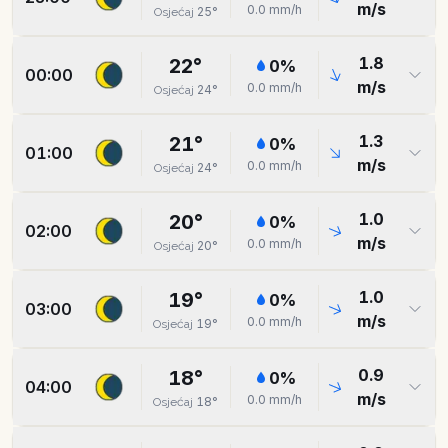
m/s
0.0
mm/h
25
°
Osjećaj
1.8
22
°
0
%
00:00
m/s
0.0
mm/h
24
°
Osjećaj
1.3
21
°
0
%
01:00
m/s
0.0
mm/h
24
°
Osjećaj
1.0
20
°
0
%
02:00
m/s
0.0
mm/h
20
°
Osjećaj
1.0
19
°
0
%
03:00
m/s
0.0
mm/h
19
°
Osjećaj
0.9
18
°
0
%
04:00
m/s
0.0
mm/h
18
°
Osjećaj