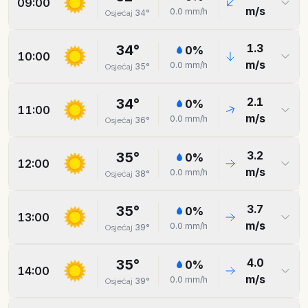
09:00
m/s
0.0
mm/h
34
°
Osjećaj
1.3
34
°
0
%
10:00
m/s
0.0
mm/h
35
°
Osjećaj
2.1
34
°
0
%
11:00
m/s
0.0
mm/h
36
°
Osjećaj
3.2
35
°
0
%
12:00
m/s
0.0
mm/h
38
°
Osjećaj
3.7
35
°
0
%
13:00
m/s
0.0
mm/h
39
°
Osjećaj
4.0
35
°
0
%
14:00
m/s
0.0
mm/h
39
°
Osjećaj