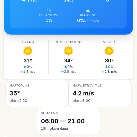
Z
OBLAČNOST
PADAVINE
1%
0%
0.0 mm/h
JUTRO
POSLIJEPODNE
VEČER
31
°
34
°
30
°
0
%
0
%
0
%
1.5
m/s
3.8
m/s
2.8
m/s
NAJTOPLIJE
NAJVJETROVITIJE
35°
4.2 m/s
oko 12:00
oko 16:00
SUNČANO
06:00 — 21:00
15h tokom dana