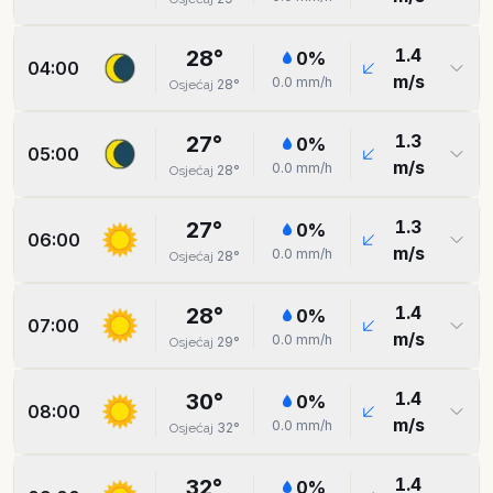
1.4
28
°
0
%
04:00
m/s
0.0
mm/h
28
°
Osjećaj
1.3
27
°
0
%
05:00
m/s
0.0
mm/h
28
°
Osjećaj
1.3
27
°
0
%
06:00
m/s
0.0
mm/h
28
°
Osjećaj
1.4
28
°
0
%
07:00
m/s
0.0
mm/h
29
°
Osjećaj
1.4
30
°
0
%
08:00
m/s
0.0
mm/h
32
°
Osjećaj
1.4
32
°
0
%