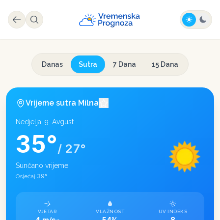
Danas
Sutra
7 Dana
15 Dana
Vrijeme sutra
Milna
Nedjelja, 9. Avgust
35
°
/
27
°
Sunčano vrijeme
39
°
Osjećaj
VJETAR
VLAŽNOST
UV INDEKS
4 m/s
54%
8