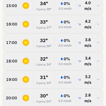
4.0
34
°
0
%
15:00
m/s
0.0
mm/h
38
°
Osjećaj
4.2
33
°
0
%
16:00
m/s
0.0
mm/h
37
°
Osjećaj
3.8
32
°
0
%
17:00
m/s
0.0
mm/h
36
°
Osjećaj
3.4
32
°
0
%
18:00
m/s
0.0
mm/h
34
°
Osjećaj
3.2
31
°
0
%
19:00
m/s
0.0
mm/h
34
°
Osjećaj
2.8
30
°
0
%
20:00
m/s
0.0
mm/h
34
°
Osjećaj