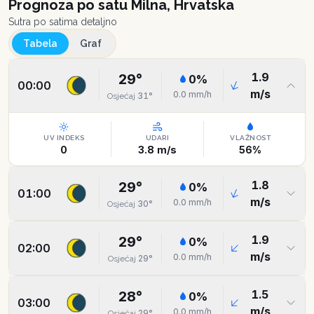
Prognoza po satu
Milna, Hrvatska
Sutra po satima detaljno
Tabela
Graf
1.9
29
°
0
%
00:00
m/s
0.0
mm/h
31
°
Osjećaj
UV INDEKS
UDARI
VLAŽNOST
0
3.8
m/s
56
%
1.8
29
°
0
%
01:00
m/s
0.0
mm/h
30
°
Osjećaj
1.9
29
°
0
%
02:00
m/s
0.0
mm/h
29
°
Osjećaj
1.5
28
°
0
%
03:00
m/s
0.0
mm/h
29
°
Osjećaj