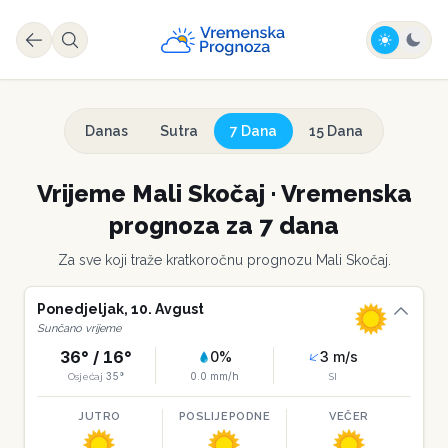
Danas
Sutra
7 Dana
15 Dana
Vrijeme
Mali Skočaj
·
Vremenska
prognoza za 7 dana
Za sve koji traže kratkoročnu prognozu
Mali Skočaj
.
Ponedjeljak
,
10
.
Avgust
Sunčano vrijeme
36
° /
16
°
0
%
3
m/s
35
°
0.0
mm/h
Osjećaj
SI
JUTRO
POSLIJEPODNE
VEČER