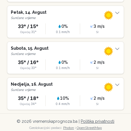
Petak
,
14
.
Avgust
Sunčano vrijeme
33
° /
15
°
0
%
3
m/s
31
°
0.1
mm/h
Osjećaj
SI
Subota
,
15
.
Avgust
Sunčano vrijeme
35
° /
16
°
0
%
2
m/s
33
°
0.1
mm/h
Osjećaj
SI
Nedjelja
,
16
.
Avgust
Sunčano vrijeme
35
° /
18
°
10
%
2
m/s
34
°
0.4
mm/h
Osjećaj
SI
©
2026
vremenskaprognoza.ba |
Politika privatnosti
Geolokacijski podaci:
Photon
i
OpenStreetMap