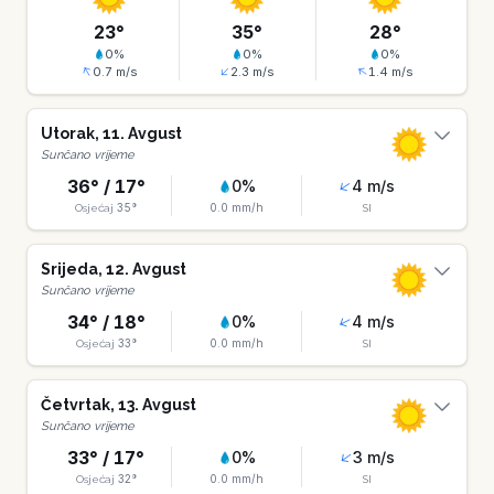
23
°
35
°
28
°
0
%
0
%
0
%
0.7
m/s
2.3
m/s
1.4
m/s
Utorak
,
11
.
Avgust
Sunčano vrijeme
36
° /
17
°
0
%
4
m/s
35
°
0.0
mm/h
Osjećaj
SI
Srijeda
,
12
.
Avgust
Sunčano vrijeme
34
° /
18
°
0
%
4
m/s
33
°
0.0
mm/h
Osjećaj
SI
Četvrtak
,
13
.
Avgust
Sunčano vrijeme
33
° /
17
°
0
%
3
m/s
32
°
0.0
mm/h
Osjećaj
SI