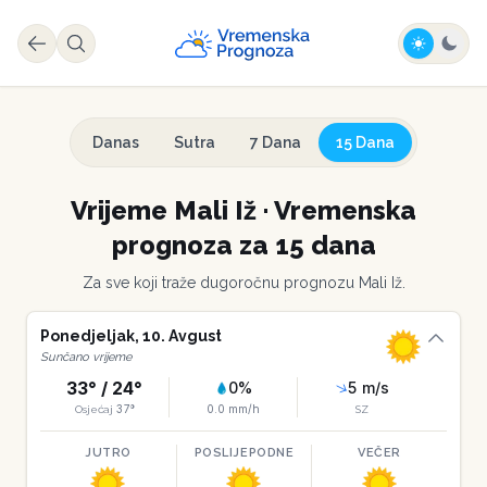
Danas
Sutra
7 Dana
15 Dana
Vrijeme
Mali Iž
·
Vremenska
prognoza za 15 dana
Za sve koji traže dugoročnu prognozu
Mali Iž
.
Ponedjeljak
,
10
.
Avgust
Sunčano vrijeme
33
° /
24
°
0
%
5
m/s
37
°
0.0
mm/h
Osjećaj
SZ
JUTRO
POSLIJEPODNE
VEČER