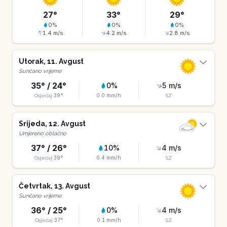
27
°
33
°
29
°
0
%
0
%
0
%
1.4
m/s
4.2
m/s
2.8
m/s
Utorak
,
11
.
Avgust
Sunčano vrijeme
35
° /
24
°
0
%
5
m/s
39
°
0.0
mm/h
Osjećaj
SZ
Srijeda
,
12
.
Avgust
Umjereno oblačno
37
° /
26
°
10
%
4
m/s
39
°
0.4
mm/h
Osjećaj
SZ
Četvrtak
,
13
.
Avgust
Sunčano vrijeme
36
° /
25
°
0
%
4
m/s
37
°
0.1
mm/h
Osjećaj
SZ