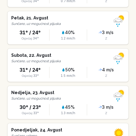
34
°
0.7
mm/h
Osjećaj
Z
Petak
,
21
.
Avgust
Sunčano, uz mogućnost pljuska
31
° /
24
°
40
%
3
m/s
34
°
1.2
mm/h
Osjećaj
Z
Subota
,
22
.
Avgust
Sunčano, uz mogućnost pljuska
31
° /
24
°
50
%
4
m/s
33
°
1.5
mm/h
Osjećaj
Z
Nedjelja
,
23
.
Avgust
Sunčano, uz mogućnost pljuska
30
° /
23
°
45
%
3
m/s
33
°
1.3
mm/h
Osjećaj
Z
Ponedjeljak
,
24
.
Avgust
Sunčano vrijeme