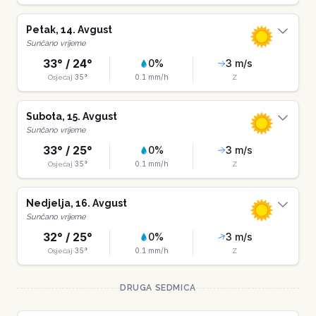
Petak
,
14
.
Avgust
Sunčano vrijeme
33
° /
24
°
0
%
3
m/s
35
°
0.1
mm/h
Osjećaj
Z
Subota
,
15
.
Avgust
Sunčano vrijeme
33
° /
25
°
0
%
3
m/s
35
°
0.1
mm/h
Osjećaj
Z
Nedjelja
,
16
.
Avgust
Sunčano vrijeme
32
° /
25
°
0
%
3
m/s
35
°
0.1
mm/h
Osjećaj
Z
DRUGA SEDMICA