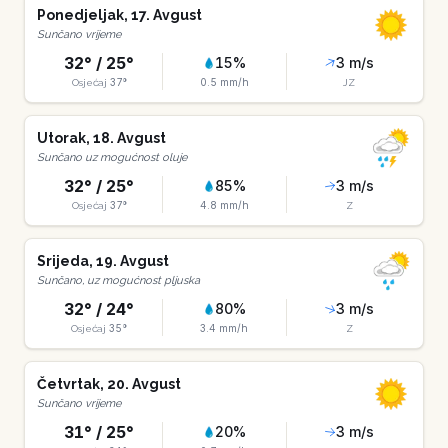
Ponedjeljak
,
17
.
Avgust
Sunčano vrijeme
32
° /
25
°
15
%
3
m/s
37
°
0.5
mm/h
Osjećaj
JZ
Utorak
,
18
.
Avgust
Sunčano uz mogućnost oluje
32
° /
25
°
85
%
3
m/s
37
°
4.8
mm/h
Osjećaj
Z
Srijeda
,
19
.
Avgust
Sunčano, uz mogućnost pljuska
32
° /
24
°
80
%
3
m/s
35
°
3.4
mm/h
Osjećaj
Z
Četvrtak
,
20
.
Avgust
Sunčano vrijeme
31
° /
25
°
20
%
3
m/s