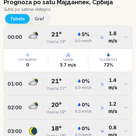
Prognoza po satu
Мајданпек, Србија
Sutra po satima detaljno
Tabela
Graf
1.8
21
°
5
%
00:00
m/s
0.0
mm/h
23
°
Osjećaj
UV INDEKS
UDARI
VLAŽNOST
0
3.7
m/s
72
%
1.4
21
°
0
%
01:00
m/s
0.0
mm/h
21
°
Osjećaj
1.2
20
°
0
%
02:00
m/s
0.0
mm/h
19
°
Osjećaj
0.8
18
°
0
%
03:00
m/s
0.0
mm/h
18
°
Osjećaj