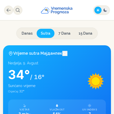
Danas
Sutra
7 Dana
15 Dana
Vrijeme sutra
Мајданпек
Nedjelja, 9. Avgust
34
°
/
16
°
Sunčano vrijeme
32
°
Osjećaj
VJETAR
VLAŽNOST
UV INDEKS
3 m/s
54%
7