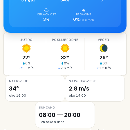
S
OBLAČNOST
PADAVINE
3%
0%
0.0 mm/h
JUTRO
POSLIJEPODNE
VEČER
22
°
32
°
26
°
0
%
0
%
0
%
1.1
m/s
2.6
m/s
1.2
m/s
NAJTOPLIJE
NAJVJETROVITIJE
34°
2.8 m/s
oko 16:00
oko 14:00
SUNČANO
08:00 — 20:00
12h tokom dana