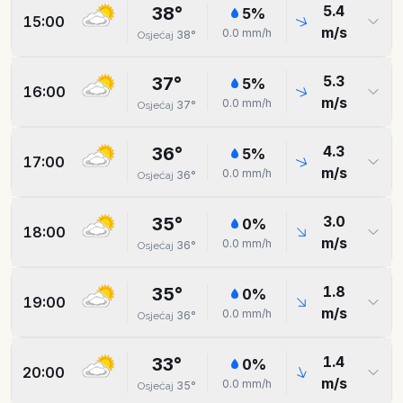
5.4
38
°
5
%
15:00
m/s
0.0
mm/h
38
°
Osjećaj
5.3
37
°
5
%
16:00
m/s
0.0
mm/h
37
°
Osjećaj
4.3
36
°
5
%
17:00
m/s
0.0
mm/h
36
°
Osjećaj
3.0
35
°
0
%
18:00
m/s
0.0
mm/h
36
°
Osjećaj
1.8
35
°
0
%
19:00
m/s
0.0
mm/h
36
°
Osjećaj
1.4
33
°
0
%
20:00
m/s
0.0
mm/h
35
°
Osjećaj