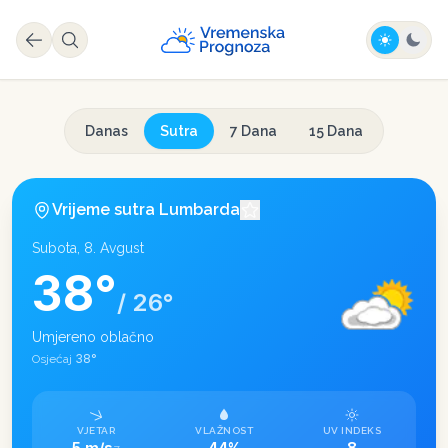
Danas
Sutra
7 Dana
15 Dana
Vrijeme sutra
Lumbarda
Subota, 8. Avgust
38
°
/
26
°
Umjereno oblačno
38
°
Osjećaj
VJETAR
VLAŽNOST
UV INDEKS
5 m/s
44%
8