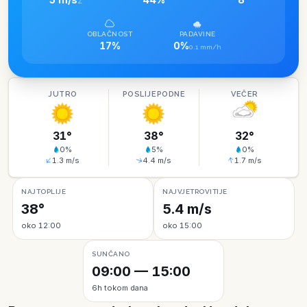
Z
OBLAČNOST
PADAVINE
17%
0%
0.1 mm/h
JUTRO
POSLIJEPODNE
VEČER
31
°
38
°
32
°
0
%
5
%
0
%
1.3
m/s
4.4
m/s
1.7
m/s
NAJTOPLIJE
NAJVJETROVITIJE
38°
5.4 m/s
oko 12:00
oko 15:00
SUNČANO
09:00 — 15:00
6h tokom dana