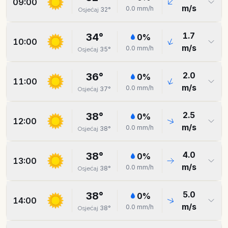
09:00
m/s
0.0
mm/h
32
°
Osjećaj
1.7
34
°
0
%
10:00
m/s
0.0
mm/h
35
°
Osjećaj
2.0
36
°
0
%
11:00
m/s
0.0
mm/h
37
°
Osjećaj
2.5
38
°
0
%
12:00
m/s
0.0
mm/h
38
°
Osjećaj
4.0
38
°
0
%
13:00
m/s
0.0
mm/h
38
°
Osjećaj
5.0
38
°
0
%
14:00
m/s
0.0
mm/h
38
°
Osjećaj