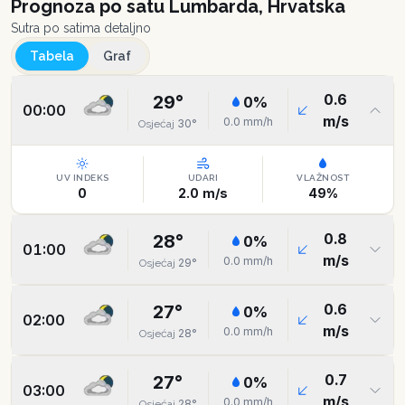
Prognoza po satu
Lumbarda, Hrvatska
Sutra po satima detaljno
Tabela
Graf
0.6
29
°
0
%
00:00
m/s
0.0
mm/h
30
°
Osjećaj
UV INDEKS
UDARI
VLAŽNOST
0
2.0
m/s
49
%
0.8
28
°
0
%
01:00
m/s
0.0
mm/h
29
°
Osjećaj
0.6
27
°
0
%
02:00
m/s
0.0
mm/h
28
°
Osjećaj
0.7
27
°
0
%
03:00
m/s
0.0
mm/h
28
°
Osjećaj