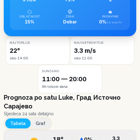
I
OBLAČNOST
ZRAK
PADAVINE
15%
Dobar
0%
0.0 mm/h
NAJTOPLIJE
NAJVJETROVITIJE
22°
3.3 m/s
oko 14:00
oko 11:00
SUNČANO
11:00 — 20:00
9h tokom dana
Prognoza po satu
Luke, Град Источно
Сарајево
Sljedeća 24 sata detaljno
Tabela
Graf
3.3
18
°
0
%