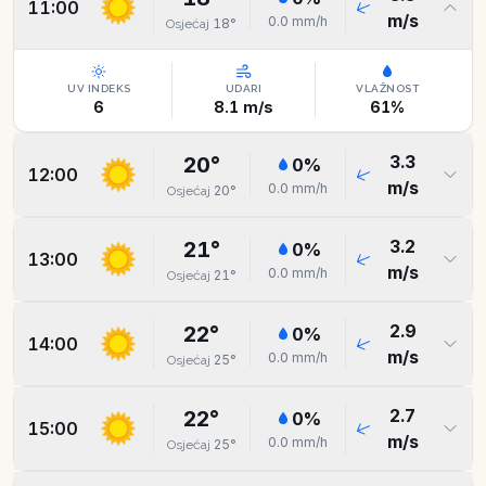
11:00
m/s
0.0
mm/h
18
°
Osjećaj
UV INDEKS
UDARI
VLAŽNOST
6
8.1
m/s
61
%
3.3
20
°
0
%
12:00
m/s
0.0
mm/h
20
°
Osjećaj
3.2
21
°
0
%
13:00
m/s
0.0
mm/h
21
°
Osjećaj
2.9
22
°
0
%
14:00
m/s
0.0
mm/h
25
°
Osjećaj
2.7
22
°
0
%
15:00
m/s
0.0
mm/h
25
°
Osjećaj