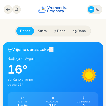
Danas
Sutra
7 Dana
15 Dana
Vrijeme danas
Luke
Nedjelja, 9. Avgust
16
°
Sunčano vrijeme
16
°
Osjećaj
VJETAR
VLAŽNOST
UV INDEKS
3 m/s
71%
2