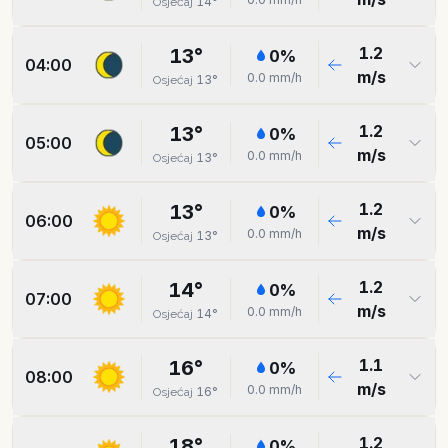
14
°
Osjećaj
1.2
13
°
0
%
04:00
m/s
0.0
mm/h
13
°
Osjećaj
1.2
13
°
0
%
05:00
m/s
0.0
mm/h
13
°
Osjećaj
1.2
13
°
0
%
06:00
m/s
0.0
mm/h
13
°
Osjećaj
1.2
14
°
0
%
07:00
m/s
0.0
mm/h
14
°
Osjećaj
1.1
16
°
0
%
08:00
m/s
0.0
mm/h
16
°
Osjećaj
1.2
18
°
0
%