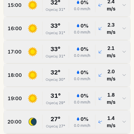
2.4
32
°
0
%
15:00
m/s
0.0
mm/h
31
°
Osjećaj
2.3
33
°
0
%
16:00
m/s
0.0
mm/h
31
°
Osjećaj
2.1
33
°
0
%
17:00
m/s
0.0
mm/h
31
°
Osjećaj
2.0
32
°
0
%
18:00
m/s
0.0
mm/h
30
°
Osjećaj
1.8
31
°
0
%
19:00
m/s
0.0
mm/h
29
°
Osjećaj
1.4
27
°
0
%
20:00
m/s
0.0
mm/h
27
°
Osjećaj