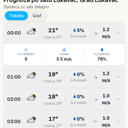
Prognoza po satu
Lukavac, Grad Lukavac
Sljedeća 24 sata detaljno
Tabela
Graf
1.2
21
°
5
%
00:00
m/s
0.0
mm/h
21
°
Osjećaj
UV INDEKS
UDARI
VLAŽNOST
0
3.3
m/s
78
%
1.2
19
°
0
%
01:00
m/s
0.0
mm/h
19
°
Osjećaj
1.0
18
°
0
%
02:00
m/s
0.0
mm/h
18
°
Osjećaj
1.0
17
°
0
%
03:00
m/s
0.0
mm/h
17
°
Osjećaj