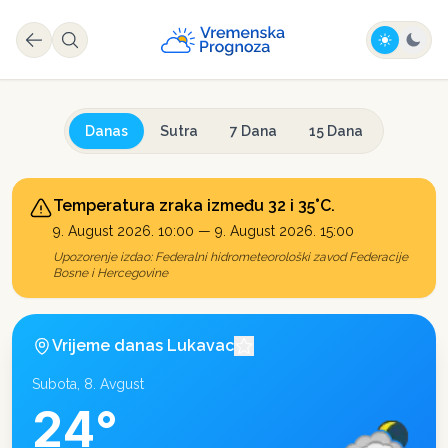
Danas
Sutra
7 Dana
15 Dana
Temperatura zraka između 32 i 35°C.
9. August 2026. 10:00
—
9. August 2026. 15:00
Upozorenje izdao:
Federalni hidrometeorološki zavod Federacije
Bosne i Hercegovine
Vrijeme danas
Lukavac
Subota, 8. Avgust
24
°