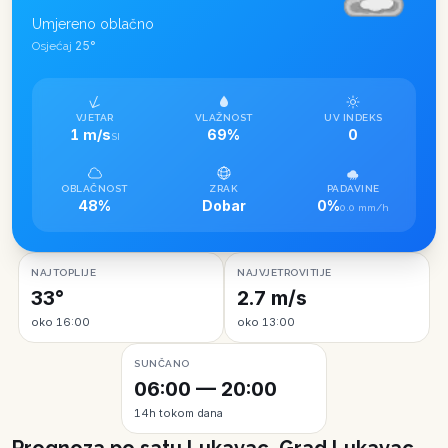
Umjereno oblačno
25
°
Osjećaj
VJETAR
VLAŽNOST
UV INDEKS
1 m/s
69%
0
SI
OBLAČNOST
ZRAK
PADAVINE
48%
Dobar
0%
0.0 mm/h
NAJTOPLIJE
NAJVJETROVITIJE
33°
2.7 m/s
oko 16:00
oko 13:00
SUNČANO
06:00 — 20:00
14h tokom dana