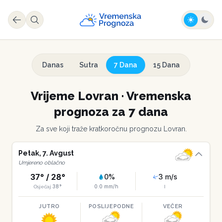
Danas
Sutra
7 Dana
15 Dana
Vrijeme
Lovran
·
Vremenska
prognoza za 7 dana
Za sve koji traže kratkoročnu prognozu
Lovran
.
Petak
,
7
.
Avgust
Umjereno oblačno
37
° /
28
°
0
%
3
m/s
38
°
0.0
mm/h
Osjećaj
I
JUTRO
POSLIJEPODNE
VEČER