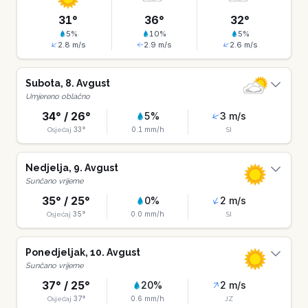
31
°
36
°
32
°
5
%
10
%
5
%
2.8
m/s
2.9
m/s
2.6
m/s
Subota
,
8
.
Avgust
Umjereno oblačno
34
° /
26
°
5
%
3
m/s
33
°
0.1
mm/h
Osjećaj
SI
Nedjelja
,
9
.
Avgust
Sunčano vrijeme
35
° /
25
°
0
%
2
m/s
35
°
0.0
mm/h
Osjećaj
SI
Ponedjeljak
,
10
.
Avgust
Sunčano vrijeme
37
° /
25
°
20
%
2
m/s
37
°
0.6
mm/h
Osjećaj
JZ