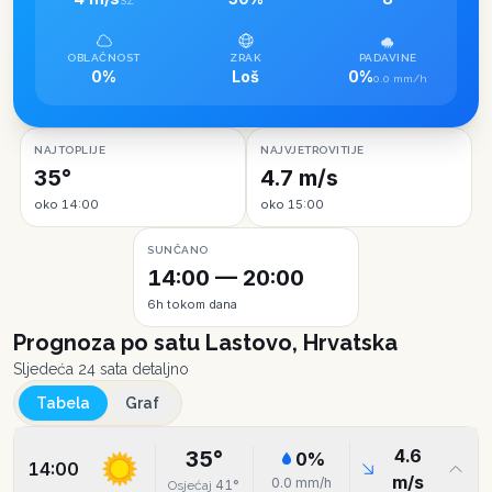
SZ
OBLAČNOST
ZRAK
PADAVINE
0%
Loš
0%
0.0 mm/h
NAJTOPLIJE
NAJVJETROVITIJE
35°
4.7 m/s
oko 14:00
oko 15:00
SUNČANO
14:00 — 20:00
6h tokom dana
Prognoza po satu
Lastovo, Hrvatska
Sljedeća 24 sata detaljno
Tabela
Graf
4.6
35
°
0
%
14:00
m/s
0.0
mm/h
41
°
Osjećaj