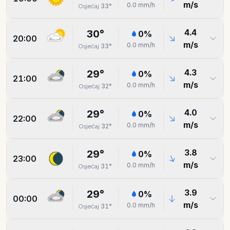
m/s
0.0
mm/h
33
°
Osjećaj
4.4
30
°
0
%
20:00
m/s
0.0
mm/h
33
°
Osjećaj
4.3
29
°
0
%
21:00
m/s
0.0
mm/h
32
°
Osjećaj
4.0
29
°
0
%
22:00
m/s
0.0
mm/h
32
°
Osjećaj
3.8
29
°
0
%
23:00
m/s
0.0
mm/h
31
°
Osjećaj
3.9
29
°
0
%
00:00
m/s
0.0
mm/h
31
°
Osjećaj