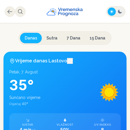
Danas
Sutra
7 Dana
15 Dana
Vrijeme danas
Lastovo
Petak, 7. Avgust
35
°
Sunčano vrijeme
40
°
Osjećaj
VJETAR
VLAŽNOST
UV INDEKS
4 m/s
50%
8