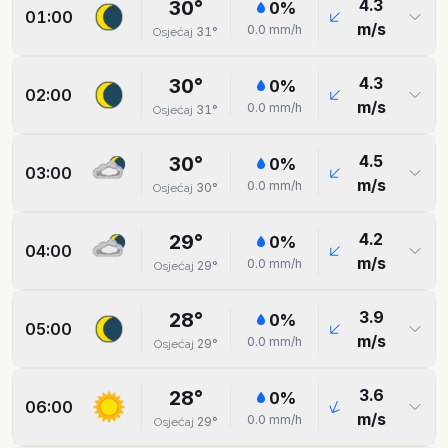
4.3
30
°
0
%
01:00
m/s
0.0
mm/h
31
°
Osjećaj
4.3
30
°
0
%
02:00
m/s
0.0
mm/h
31
°
Osjećaj
4.5
30
°
0
%
03:00
m/s
0.0
mm/h
30
°
Osjećaj
4.2
29
°
0
%
04:00
m/s
0.0
mm/h
29
°
Osjećaj
3.9
28
°
0
%
05:00
m/s
0.0
mm/h
29
°
Osjećaj
3.6
28
°
0
%
06:00
m/s
0.0
mm/h
29
°
Osjećaj