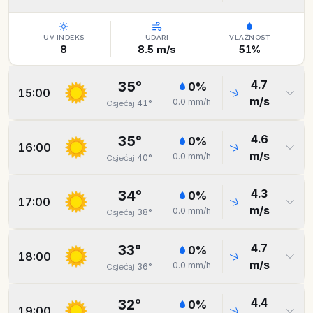
UV INDEKS
UDARI
VLAŽNOST
8
8.5
m/s
51
%
4.7
35
°
0
%
15:00
m/s
0.0
mm/h
41
°
Osjećaj
4.6
35
°
0
%
16:00
m/s
0.0
mm/h
40
°
Osjećaj
4.3
34
°
0
%
17:00
m/s
0.0
mm/h
38
°
Osjećaj
4.7
33
°
0
%
18:00
m/s
0.0
mm/h
36
°
Osjećaj
4.4
32
°
0
%
19:00