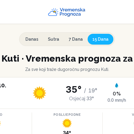
Danas
Sutra
7 Dana
15 Dana
e
Kuti
·
Vremenska prognoza za
Za sve koji traže dugoročnu prognozu
Kuti
.
10
.
35
°
/
19
°
0
%
33
°
Osjećaj
0.0
mm/h
RO
POSLIJEPODNE
°
34
°