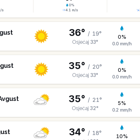
%
0
%
/s
4.1
m/s
36
°
gust
/
19
°
0
%
33
°
Osjećaj
0.0
mm/h
35
°
gust
/
20
°
0
%
33
°
Osjećaj
0.0
mm/h
35
°
Avgust
/
21
°
5
%
32
°
Osjećaj
0.2
mm/h
34
°
ust
/
18
°
10
%