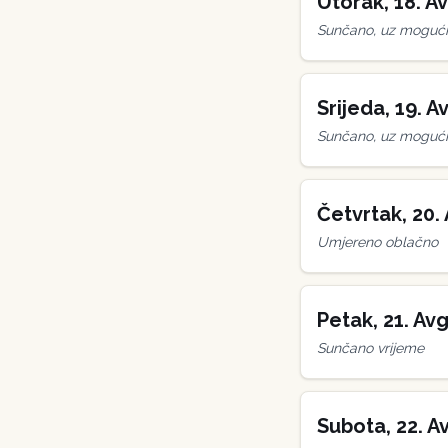
Utorak
,
18
.
Av
Sunčano, uz mogućn
Srijeda
,
19
.
Av
Sunčano, uz mogućn
Četvrtak
,
20
.
Umjereno oblačno
Petak
,
21
.
Avg
Sunčano vrijeme
Subota
,
22
.
A