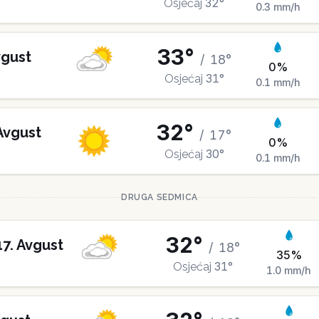
32
°
Osjećaj
0.3
mm/h
33
°
gust
/
18
°
0
%
31
°
Osjećaj
0.1
mm/h
32
°
Avgust
/
17
°
0
%
30
°
Osjećaj
0.1
mm/h
DRUGA SEDMICA
32
°
17
.
Avgust
/
18
°
35
%
31
°
Osjećaj
1.0
mm/h