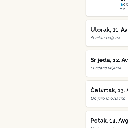
0
2.2
m
Utorak
,
11
.
Av
Sunčano vrijeme
Srijeda
,
12
.
Av
Sunčano vrijeme
Četvrtak
,
13
.
Umjereno oblačno
Petak
,
14
.
Avg