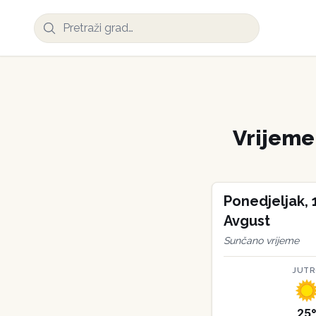
Vrijem
Ponedjeljak
,
Avgust
Sunčano vrijeme
JUT
25