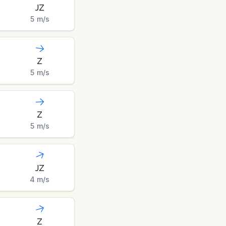
JZ
5
m/s
Z
5
m/s
Z
5
m/s
JZ
4
m/s
Z