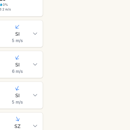
0
%
3.2
m/s
SI
5
m/s
SI
6
m/s
SI
5
m/s
SZ