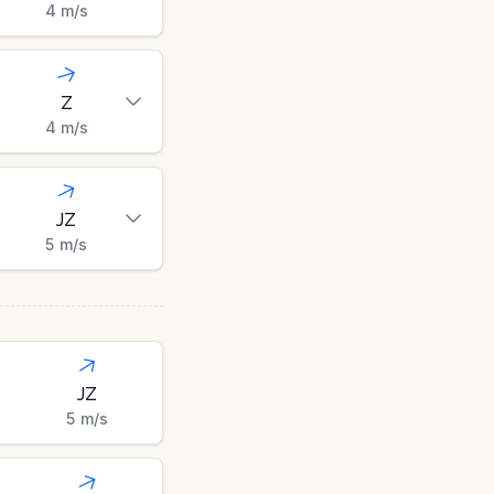
4
m/s
Z
4
m/s
JZ
5
m/s
JZ
5
m/s