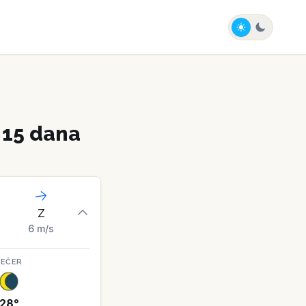
 15 dana
Z
6
m/s
VEČER
28
°