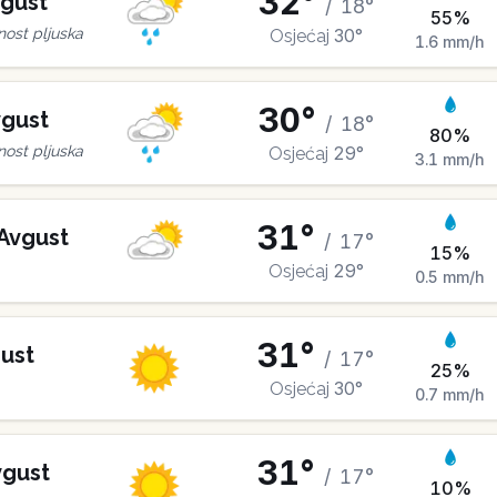
32
°
gust
/
18
°
55
%
30
°
ost pljuska
Osjećaj
1.6
mm/h
30
°
gust
/
18
°
80
%
29
°
ost pljuska
Osjećaj
3.1
mm/h
31
°
Avgust
/
17
°
15
%
29
°
Osjećaj
0.5
mm/h
31
°
ust
/
17
°
25
%
30
°
Osjećaj
0.7
mm/h
31
°
vgust
/
17
°
10
%