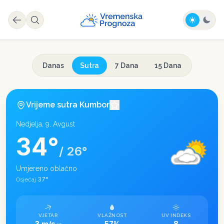
Danas
Sutra
7 Dana
15 Dana
Vrijeme sutra
Kumbor
Nedjelja, 9. Avgust
34
°
/
26
°
Umjereno oblačno
37
°
Osjećaj
VJETAR
VLAŽNOST
UV INDEKS
3 m/s
57%
8