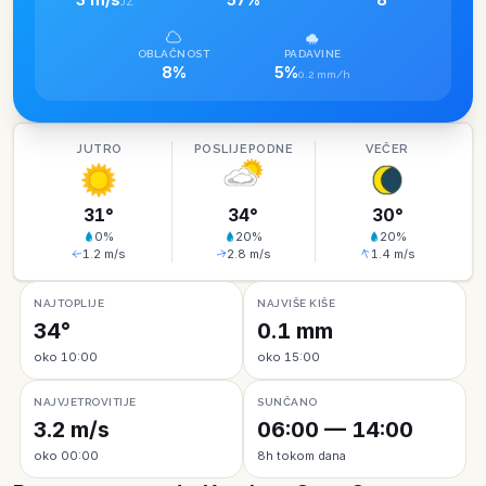
JZ
OBLAČNOST
PADAVINE
8%
5%
0.2 mm/h
JUTRO
POSLIJEPODNE
VEČER
31
°
34
°
30
°
0
%
20
%
20
%
1.2
m/s
2.8
m/s
1.4
m/s
NAJTOPLIJE
NAJVIŠE KIŠE
34°
0.1 mm
oko 10:00
oko 15:00
NAJVJETROVITIJE
SUNČANO
3.2 m/s
06:00 — 14:00
oko 00:00
8h tokom dana