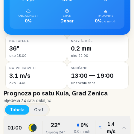
J
OBLAČNOST
ZRAK
PADAVINE
0%
Dobar
0%
0.0 mm/h
NAJTOPLIJE
NAJVIŠE KIŠE
36°
0.2 mm
oko 15:00
oko 22:00
NAJVJETROVITIJE
SUNČANO
3.1 m/s
13:00 — 19:00
oko 13:00
6h tokom dana
Prognoza po satu
Kula, Grad Zenica
Sljedeća 24 sata detaljno
Tabela
Graf
1.4
22
°
0
%
01:00
m/s
0.0
mm/h
24
°
Osjećaj