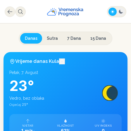
Danas
Sutra
7 Dana
15 Dana
Vrijeme danas
Kula
Petak, 7. Avgust
23
°
Vedro, bez oblaka
25
°
Osjećaj
VJETAR
VLAŽNOST
UV INDEKS
1 m/s
62%
0