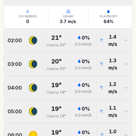
UV INDEKS
UDARI
VLAŽNOST
0
3.7
m/s
64
%
1.4
21
°
0
%
02:00
m/s
0.0
mm/h
20
°
Osjećaj
1.3
20
°
0
%
03:00
m/s
0.0
mm/h
20
°
Osjećaj
1.2
19
°
0
%
04:00
m/s
0.0
mm/h
19
°
Osjećaj
1.1
19
°
0
%
05:00
m/s
0.0
mm/h
19
°
Osjećaj
1.0
19
°
0
%
06:00