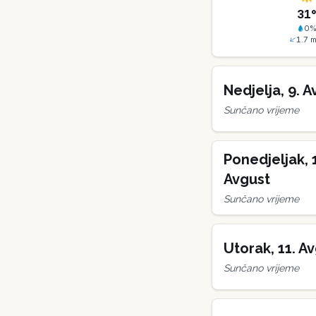
31
0
1.7
m
Nedjelja
,
9
.
A
Sunčano vrijeme
Ponedjeljak
,
Avgust
Sunčano vrijeme
Utorak
,
11
.
Av
Sunčano vrijeme