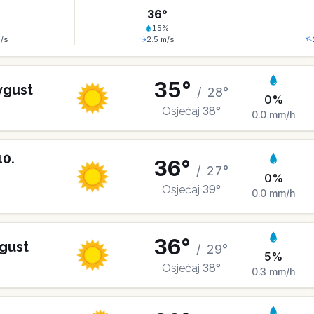
°
36
°
%
15
%
/s
2.5
m/s
35
°
vgust
/
28
°
0
%
38
°
Osjećaj
0.0
mm/h
10
.
36
°
/
27
°
0
%
39
°
Osjećaj
0.0
mm/h
36
°
gust
/
29
°
5
%
38
°
Osjećaj
0.3
mm/h