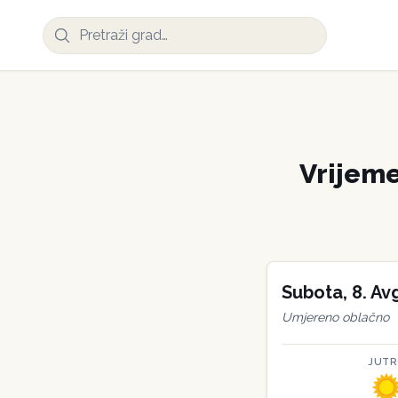
Vrijem
Subota
,
8
.
Av
Umjereno oblačno
JUT