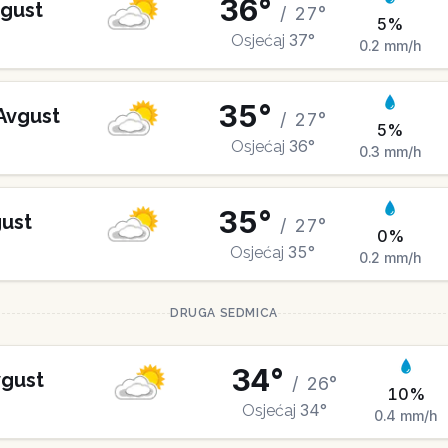
36
°
gust
/
27
°
5
%
37
°
Osjećaj
0.2
mm/h
35
°
Avgust
/
27
°
5
%
36
°
Osjećaj
0.3
mm/h
35
°
ust
/
27
°
0
%
35
°
Osjećaj
0.2
mm/h
DRUGA SEDMICA
34
°
gust
/
26
°
10
%
34
°
Osjećaj
0.4
mm/h