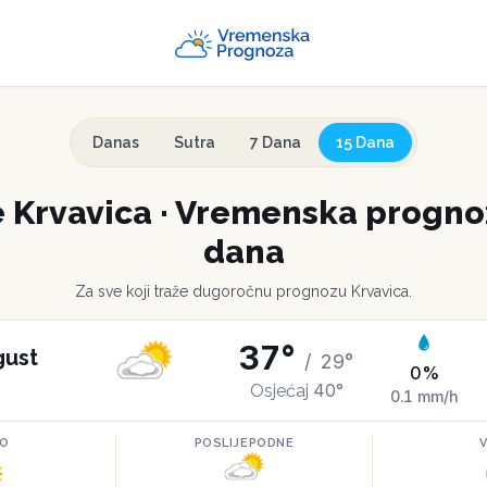
Danas
Sutra
7 Dana
15 Dana
e
Krvavica
·
Vremenska prognoz
dana
Za sve koji traže dugoročnu prognozu
Krvavica
.
37
°
gust
/
29
°
0
%
40
°
Osjećaj
0.1
mm/h
RO
POSLIJEPODNE