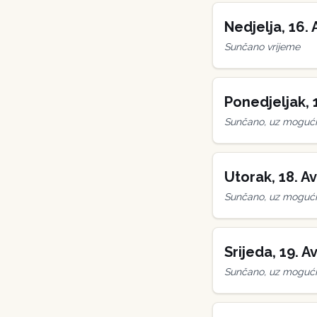
Nedjelja
,
16
.
Sunčano vrijeme
Ponedjeljak
,
Sunčano, uz mogućn
Utorak
,
18
.
Av
Sunčano, uz mogućn
Srijeda
,
19
.
Av
Sunčano, uz mogućn