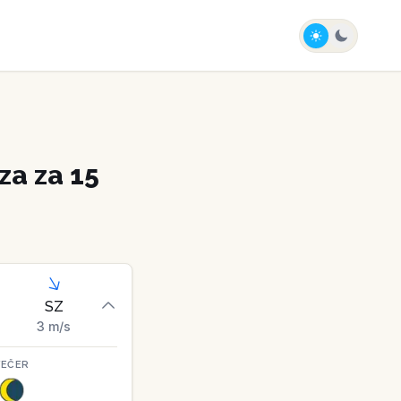
a za 15
SZ
3
m/s
VEČER