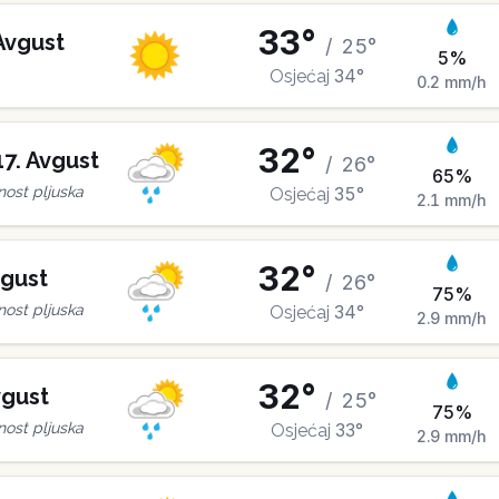
33
°
Avgust
/
25
°
5
%
34
°
Osjećaj
0.2
mm/h
32
°
17
.
Avgust
/
26
°
65
%
35
°
ost pljuska
Osjećaj
2.1
mm/h
32
°
gust
/
26
°
75
%
34
°
ost pljuska
Osjećaj
2.9
mm/h
32
°
gust
/
25
°
75
%
33
°
ost pljuska
Osjećaj
2.9
mm/h