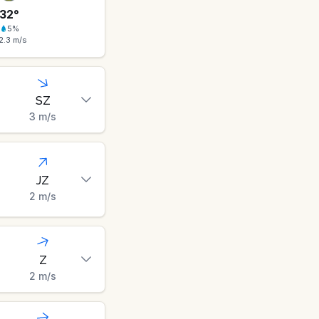
32
°
5
%
2.3
m/s
SZ
3
m/s
JZ
2
m/s
Z
2
m/s