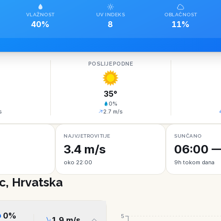
VLAŽNOST
UV INDEKS
OBLAČNOST
40%
8
11%
O
POSLIJEPODNE
35
°
0
%
s
2.7
m/s
NAJVJETROVITIJE
SUNČANO
3.4 m/s
06:00 —
oko 22:00
9h tokom dana
c, Hrvatska
0
%
5
1.9
m/s