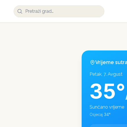
Vrijeme sutr
Petak, 7. Avgust
35
°
Sunčano vrijeme
34
°
Osjećaj