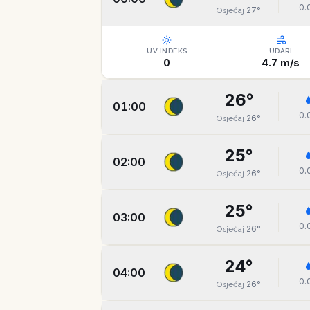
0.
27
°
Osjećaj
UV INDEKS
UDARI
0
4.7
m/s
26
°
01:00
0.
26
°
Osjećaj
25
°
02:00
0.
26
°
Osjećaj
25
°
03:00
0.
26
°
Osjećaj
24
°
04:00
0.
26
°
Osjećaj