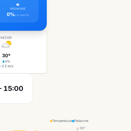
PADAVINE
0%
0.0 mm/h
VEČER
30
°
0
%
3.2
m/s
 15:00
Temperatura
Padavine
36°