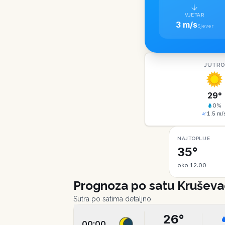
VJETAR
3 m/s
Sjever
JUTR
29
°
0
%
1.5
m/
NAJTOPLIJE
35°
oko 12:00
Prognoza po satu
Kruševa
Sutra po satima detaljno
26
°
00:00