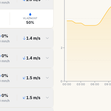
0
mm/h
VLAŽNOST
50
%
0
%
1.4
m/s
0
mm/h
2
0
%
1.4
m/s
0
mm/h
0
%
1.5
m/s
0
mm/h
0
00:00
03:00
06:00
09:
0
%
1.5
m/s
0
mm/h