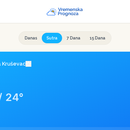
Danas
Sutra
7 Dana
15 Dana
a
Kruševac
/
24
°