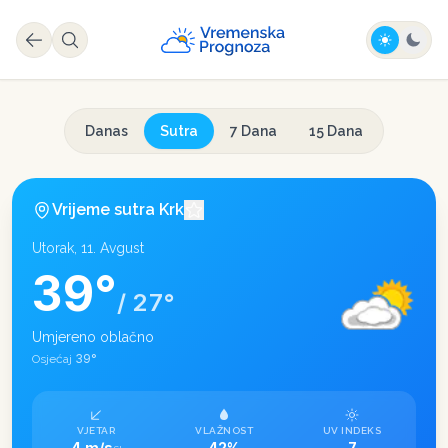
Danas
Sutra
7 Dana
15 Dana
Vrijeme sutra
Krk
Utorak, 11. Avgust
39
°
/
27
°
Umjereno oblačno
39
°
Osjećaj
VJETAR
VLAŽNOST
UV INDEKS
4 m/s
42%
7