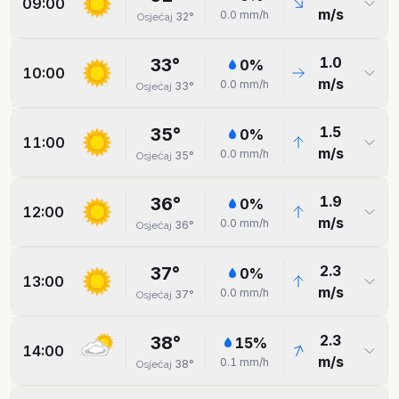
09:00
m/s
0.0
mm/h
32
°
Osjećaj
1.0
33
°
0
%
10:00
m/s
0.0
mm/h
33
°
Osjećaj
1.5
35
°
0
%
11:00
m/s
0.0
mm/h
35
°
Osjećaj
1.9
36
°
0
%
12:00
m/s
0.0
mm/h
36
°
Osjećaj
2.3
37
°
0
%
13:00
m/s
0.0
mm/h
37
°
Osjećaj
2.3
38
°
15
%
14:00
m/s
0.1
mm/h
38
°
Osjećaj