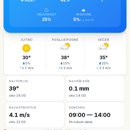
SI
OBLAČNOST
PADAVINE
25%
5%
0.3 mm/h
JUTRO
POSLIJEPODNE
VEČER
30
°
38
°
35
°
0
%
15
%
25
%
1.1
m/s
2.2
m/s
3.3
m/s
NAJTOPLIJE
NAJVIŠE KIŠE
39°
0.1 mm
oko 16:00
oko 14:00
NAJVJETROVITIJE
SUNČANO
4.1 m/s
09:00 — 14:00
oko 22:00
5h tokom dana