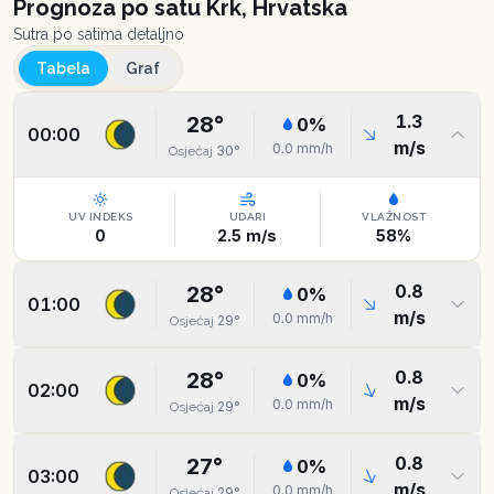
Prognoza po satu
Krk, Hrvatska
Sutra po satima detaljno
Tabela
Graf
1.3
28
°
0
%
00:00
m/s
0.0
mm/h
30
°
Osjećaj
UV INDEKS
UDARI
VLAŽNOST
0
2.5
m/s
58
%
0.8
28
°
0
%
01:00
m/s
0.0
mm/h
29
°
Osjećaj
0.8
28
°
0
%
02:00
m/s
0.0
mm/h
29
°
Osjećaj
0.8
27
°
0
%
03:00
m/s
0.0
mm/h
29
°
Osjećaj