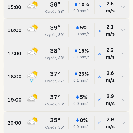
2.5
38
°
10
%
15:00
m/s
0.0
mm/h
38
°
Osjećaj
2.1
39
°
5
%
16:00
m/s
0.0
mm/h
39
°
Osjećaj
2.2
38
°
15
%
17:00
m/s
0.1
mm/h
38
°
Osjećaj
2.6
37
°
25
%
18:00
m/s
0.1
mm/h
37
°
Osjećaj
2.9
37
°
5
%
19:00
m/s
0.0
mm/h
36
°
Osjećaj
2.9
35
°
0
%
20:00
m/s
0.0
mm/h
35
°
Osjećaj