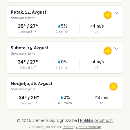
Petak
,
14
.
Avgust
Sunčano vrijeme
35
° /
27
°
5
%
4
m/s
34
°
0.2
mm/h
Osjećaj
JZ
Subota
,
15
.
Avgust
Sunčano vrijeme
34
° /
27
°
0
%
4
m/s
35
°
0.1
mm/h
Osjećaj
JZ
Nedjelja
,
16
.
Avgust
Sunčano vrijeme
34
° /
26
°
0
%
3
m/s
35
°
0.1
mm/h
Osjećaj
JZ
©
2026
vremenskaprognoza.ba |
Politika privatnosti
Geolokacijski podaci:
Photon
i
OpenStreetMap