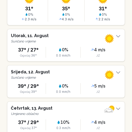
31
°
35
°
31
°
0
%
0
%
0
%
2.3
m/s
4.3
m/s
2.2
m/s
Utorak
,
11
.
Avgust
Sunčano vrijeme
37
° /
27
°
0
%
4
m/s
36
°
0.0
mm/h
Osjećaj
JZ
Srijeda
,
12
.
Avgust
Sunčano vrijeme
39
° /
29
°
0
%
5
m/s
39
°
0.0
mm/h
Osjećaj
JZ
Četvrtak
,
13
.
Avgust
Umjereno oblačno
37
° /
29
°
10
%
4
m/s
37
°
0.3
mm/h
Osjećaj
JZ