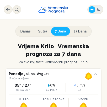
Danas
Sutra
7 Dana
15 Dana
Vrijeme
Krilo
·
Vremenska
prognoza za 7 dana
Za sve koji traže kratkoročnu prognozu
Krilo
.
Ponedjeljak
,
10
.
Avgust
Sunčano vrijeme
35
° /
27
°
0
%
5
m/s
36
°
0.0
mm/h
Osjećaj
JZ
JUTRO
POSLIJEPODNE
VEČER