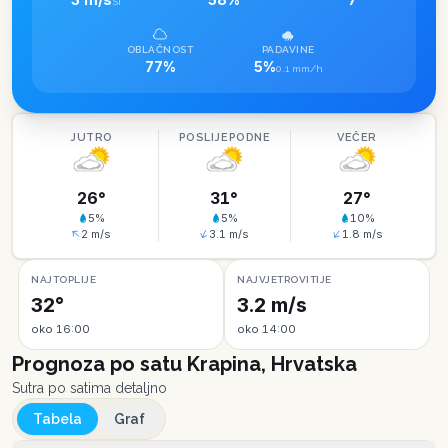
SI
OBLAČNOST
PADAVINE
77%
5%
0.1 mm/h
JUTRO
POSLIJEPODNE
VEČER
26
°
31
°
27
°
5
%
5
%
10
%
2
m/s
3.1
m/s
1.8
m/s
NAJTOPLIJE
NAJVJETROVITIJE
32°
3.2 m/s
oko 16:00
oko 14:00
Prognoza po satu
Krapina, Hrvatska
Sutra po satima detaljno
Tabela
Graf