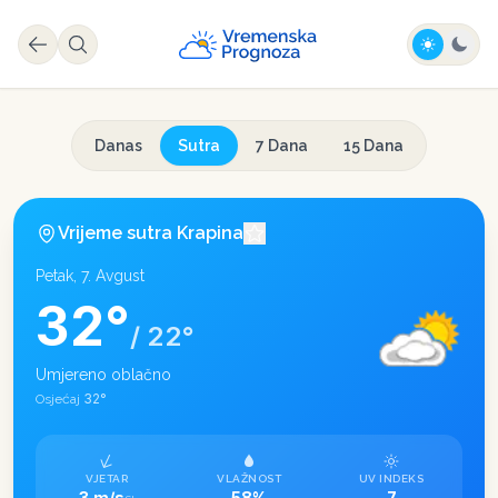
Danas
Sutra
7 Dana
15 Dana
Vrijeme sutra
Krapina
Petak, 7. Avgust
32
°
/
22
°
Umjereno oblačno
32
°
Osjećaj
VJETAR
VLAŽNOST
UV INDEKS
3 m/s
58%
7