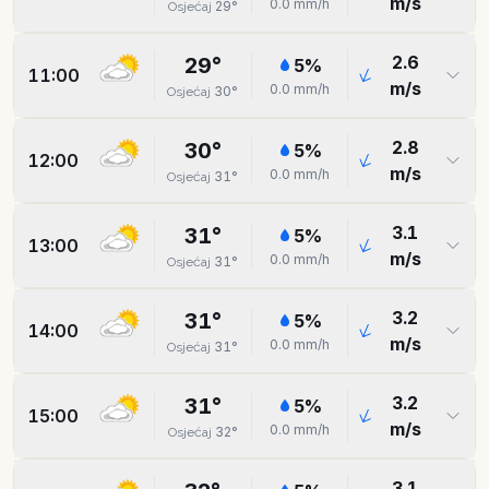
m/s
0.0
mm/h
29
°
Osjećaj
2.6
29
°
5
%
11:00
m/s
0.0
mm/h
30
°
Osjećaj
2.8
30
°
5
%
12:00
m/s
0.0
mm/h
31
°
Osjećaj
3.1
31
°
5
%
13:00
m/s
0.0
mm/h
31
°
Osjećaj
3.2
31
°
5
%
14:00
m/s
0.0
mm/h
31
°
Osjećaj
3.2
31
°
5
%
15:00
m/s
0.0
mm/h
32
°
Osjećaj
3.1