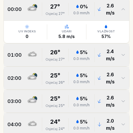
2.6
27
°
0
%
00:00
m/s
0.0
mm/h
27
°
Osjećaj
UV INDEKS
UDARI
VLAŽNOST
0
5.8
m/s
57
%
2.4
26
°
5
%
01:00
m/s
0.0
mm/h
27
°
Osjećaj
2.6
25
°
5
%
02:00
m/s
0.0
mm/h
26
°
Osjećaj
2.6
25
°
5
%
03:00
m/s
0.0
mm/h
25
°
Osjećaj
2.0
24
°
5
%
04:00
m/s
0.0
mm/h
24
°
Osjećaj