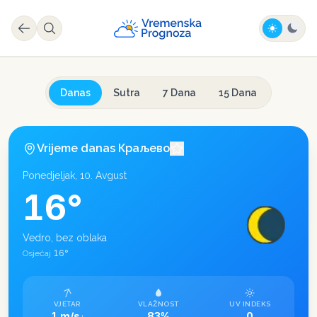
Danas
Sutra
7 Dana
15 Dana
Vrijeme danas
Краљево
Ponedjeljak, 10. Avgust
16
°
Vedro, bez oblaka
16
°
Osjećaj
VJETAR
VLAŽNOST
UV INDEKS
1 m/s
83%
0