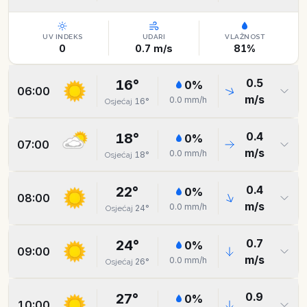
UV INDEKS
UDARI
VLAŽNOST
0
0.7
m/s
81
%
0.5
16
°
0
%
06:00
m/s
0.0
mm/h
16
°
Osjećaj
0.4
18
°
0
%
07:00
m/s
0.0
mm/h
18
°
Osjećaj
0.4
22
°
0
%
08:00
m/s
0.0
mm/h
24
°
Osjećaj
0.7
24
°
0
%
09:00
m/s
0.0
mm/h
26
°
Osjećaj
0.9
27
°
0
%
10:00