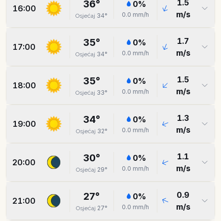
1.5
36
°
0
%
16:00
m/s
0.0
mm/h
34
°
Osjećaj
1.7
35
°
0
%
17:00
m/s
0.0
mm/h
34
°
Osjećaj
1.5
35
°
0
%
18:00
m/s
0.0
mm/h
33
°
Osjećaj
1.3
34
°
0
%
19:00
m/s
0.0
mm/h
32
°
Osjećaj
1.1
30
°
0
%
20:00
m/s
0.0
mm/h
29
°
Osjećaj
0.9
27
°
0
%
21:00
m/s
0.0
mm/h
27
°
Osjećaj