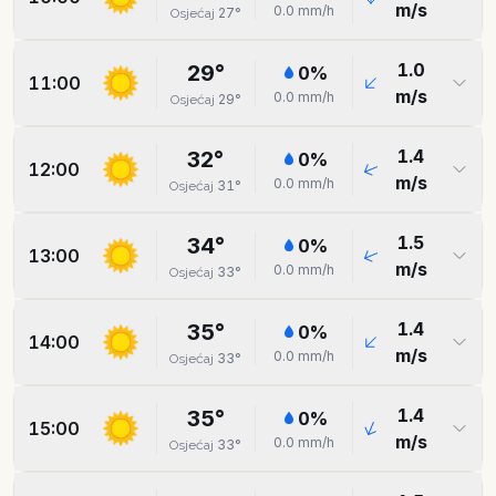
m/s
0.0
mm/h
27
°
Osjećaj
1.0
29
°
0
%
11:00
m/s
0.0
mm/h
29
°
Osjećaj
1.4
32
°
0
%
12:00
m/s
0.0
mm/h
31
°
Osjećaj
1.5
34
°
0
%
13:00
m/s
0.0
mm/h
33
°
Osjećaj
1.4
35
°
0
%
14:00
m/s
0.0
mm/h
33
°
Osjećaj
1.4
35
°
0
%
15:00
m/s
0.0
mm/h
33
°
Osjećaj