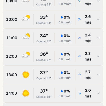
09:00
m/s
0.0
mm/h
32
°
Osjećaj
2.6
33
°
0
%
10:00
m/s
0.0
mm/h
34
°
Osjećaj
2.4
34
°
0
%
11:00
m/s
0.0
mm/h
35
°
Osjećaj
2.3
36
°
0
%
12:00
m/s
0.0
mm/h
37
°
Osjećaj
2.7
37
°
0
%
13:00
m/s
0.0
mm/h
37
°
Osjećaj
3.0
37
°
0
%
14:00
m/s
0.0
mm/h
38
°
Osjećaj