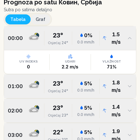
Prognoza po satu
Ковин, Србија
Sutra po satima detaljno
Tabela
Graf
1.5
23
°
0
%
00:00
m/s
0.0
mm/h
24
°
Osjećaj
UV INDEKS
UDARI
VLAŽNOST
0
2.2
m/s
71
%
1.8
23
°
5
%
01:00
m/s
0.0
mm/h
24
°
Osjećaj
1.4
23
°
5
%
02:00
m/s
0.0
mm/h
23
°
Osjećaj
1.9
22
°
5
%
03:00
m/s
0.0
mm/h
22
°
Osjećaj