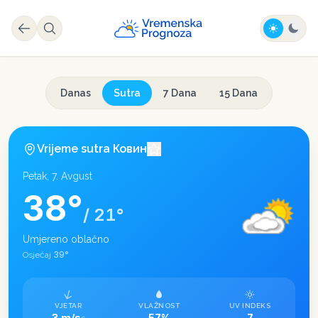
Danas
Sutra
7 Dana
15 Dana
Vrijeme sutra
Ковин
Petak, 7. Avgust
38
°
/
21
°
Umjereno oblačno
39
°
Osjećaj
VJETAR
VLAŽNOST
UV INDEKS
3 m/s
57%
7