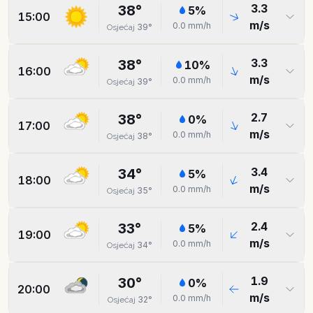
3.3
38
°
5
%
15:00
m/s
0.0
mm/h
39
°
Osjećaj
3.3
38
°
10
%
16:00
m/s
0.0
mm/h
39
°
Osjećaj
2.7
38
°
0
%
17:00
m/s
0.0
mm/h
38
°
Osjećaj
3.4
34
°
5
%
18:00
m/s
0.0
mm/h
35
°
Osjećaj
2.4
33
°
5
%
19:00
m/s
0.0
mm/h
34
°
Osjećaj
1.9
30
°
0
%
20:00
m/s
0.0
mm/h
32
°
Osjećaj