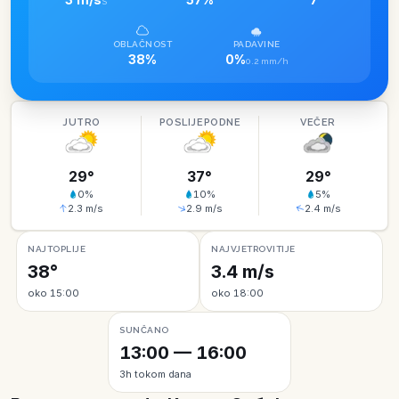
S
OBLAČNOST
PADAVINE
38%
0%
0.2 mm/h
JUTRO
POSLIJEPODNE
VEČER
29
°
37
°
29
°
0
%
10
%
5
%
2.3
m/s
2.9
m/s
2.4
m/s
NAJTOPLIJE
NAJVJETROVITIJE
38°
3.4 m/s
oko 15:00
oko 18:00
SUNČANO
13:00 — 16:00
3h tokom dana