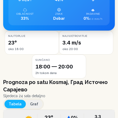
SI
OBLAČNOST
ZRAK
PADAVINE
33%
Dobar
0%
0.0 mm/h
NAJTOPLIJE
NAJVJETROVITIJE
23°
3.4 m/s
oko 18:00
oko 20:00
SUNČANO
18:00 — 20:00
2h tokom dana
Prognoza po satu
Kosmaj, Град Источно
Сарајево
Sljedeća 24 sata detaljno
Tabela
Graf
3.3
23
°
0
%