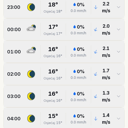
2.2
18
°
0
%
23:00
m/s
0.0
mm/h
18
°
Osjećaj
2.0
17
°
0
%
00:00
m/s
0.0
mm/h
17
°
Osjećaj
2.1
16
°
0
%
01:00
m/s
0.0
mm/h
16
°
Osjećaj
1.7
16
°
0
%
02:00
m/s
0.0
mm/h
16
°
Osjećaj
1.3
16
°
0
%
03:00
m/s
0.0
mm/h
16
°
Osjećaj
1.4
15
°
0
%
04:00
m/s
0.0
mm/h
15
°
Osjećaj