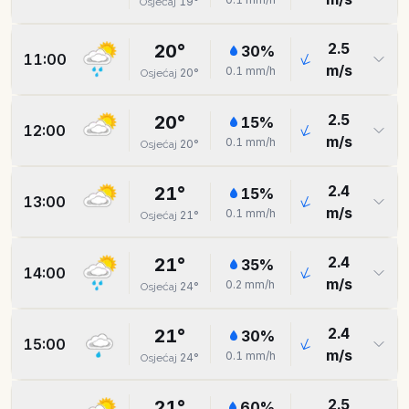
19
°
Osjećaj
2.5
20
°
30
%
11:00
m/s
0.1
mm/h
20
°
Osjećaj
2.5
20
°
15
%
12:00
m/s
0.1
mm/h
20
°
Osjećaj
2.4
21
°
15
%
13:00
m/s
0.1
mm/h
21
°
Osjećaj
2.4
21
°
35
%
14:00
m/s
0.2
mm/h
24
°
Osjećaj
2.4
21
°
30
%
15:00
m/s
0.1
mm/h
24
°
Osjećaj
2.5
21
°
60
%