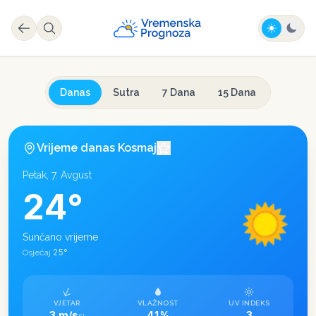
Danas
Sutra
7 Dana
15 Dana
Vrijeme danas
Kosmaj
Petak, 7. Avgust
24
°
Sunčano vrijeme
25
°
Osjećaj
VJETAR
VLAŽNOST
UV INDEKS
3 m/s
41%
3