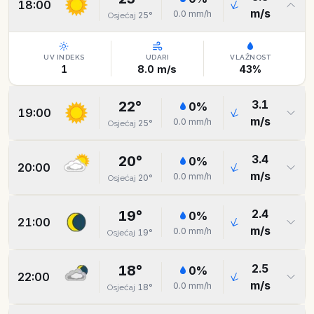
18:00
m/s
0.0
mm/h
25
°
Osjećaj
UV INDEKS
UDARI
VLAŽNOST
1
8.0
m/s
43
%
3.1
22
°
0
%
19:00
m/s
0.0
mm/h
25
°
Osjećaj
3.4
20
°
0
%
20:00
m/s
0.0
mm/h
20
°
Osjećaj
2.4
19
°
0
%
21:00
m/s
0.0
mm/h
19
°
Osjećaj
2.5
18
°
0
%
22:00
m/s
0.0
mm/h
18
°
Osjećaj