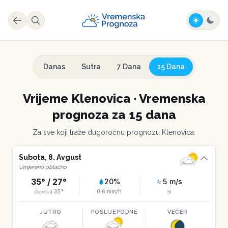
Danas
Sutra
7 Dana
15 Dana
Vrijeme
Klenovica
·
Vremenska
prognoza za 15 dana
Za sve koji traže dugoročnu prognozu
Klenovica
.
Subota
,
8
.
Avgust
Umjereno oblačno
35
° /
27
°
20
%
5
m/s
35
°
0.6
mm/h
Osjećaj
SI
JUTRO
POSLIJEPODNE
VEČER