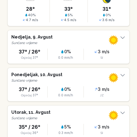
28
°
33
°
31
°
40
%
5
%
0
%
4.7
m/s
4.5
m/s
3.6
m/s
Nedjelja
,
9
.
Avgust
Sunčano vrijeme
37
° /
26
°
0
%
3
m/s
37
°
0.0
mm/h
Osjećaj
SI
Ponedjeljak
,
10
.
Avgust
Sunčano vrijeme
37
° /
26
°
0
%
3
m/s
37
°
0.0
mm/h
Osjećaj
JZ
Utorak
,
11
.
Avgust
Sunčano vrijeme
35
° /
26
°
5
%
3
m/s
36
°
0.3
mm/h
Osjećaj
SI