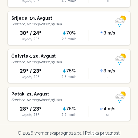
29
°
4.2
mm/h
Osjećaj
JI
Srijeda
,
19
.
Avgust
Sunčano, uz mogućnost pljuska
30
° /
24
°
70
%
3
m/s
29
°
2.3
mm/h
Osjećaj
J
Četvrtak
,
20
.
Avgust
Sunčano, uz mogućnost pljuska
29
° /
23
°
75
%
3
m/s
29
°
2.8
mm/h
Osjećaj
J
Petak
,
21
.
Avgust
Sunčano, uz mogućnost pljuska
28
° /
23
°
75
%
4
m/s
28
°
2.9
mm/h
Osjećaj
SI
©
2026
vremenskaprognoza.ba |
Politika privatnosti