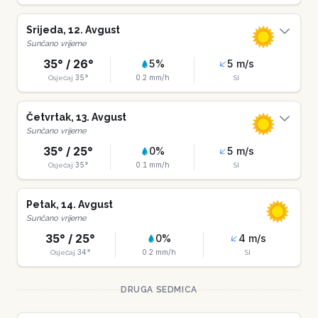
Srijeda
,
12
.
Avgust
Sunčano vrijeme
35
° /
26
°
5
%
5
m/s
35
°
0.2
mm/h
Osjećaj
SI
Četvrtak
,
13
.
Avgust
Sunčano vrijeme
35
° /
25
°
0
%
5
m/s
35
°
0.1
mm/h
Osjećaj
SI
Petak
,
14
.
Avgust
Sunčano vrijeme
35
° /
25
°
0
%
4
m/s
34
°
0.2
mm/h
Osjećaj
SI
DRUGA SEDMICA