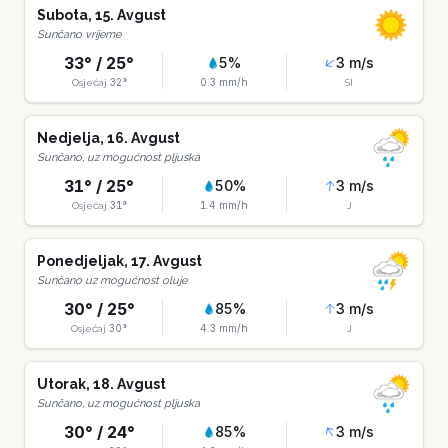
Subota
,
15
.
Avgust
Sunčano vrijeme
33
° /
25
°
5
%
3
m/s
32
°
0.3
mm/h
Osjećaj
SI
Nedjelja
,
16
.
Avgust
Sunčano, uz mogućnost pljuska
31
° /
25
°
50
%
3
m/s
31
°
1.4
mm/h
Osjećaj
J
Ponedjeljak
,
17
.
Avgust
Sunčano uz mogućnost oluje
30
° /
25
°
85
%
3
m/s
30
°
4.3
mm/h
Osjećaj
J
Utorak
,
18
.
Avgust
Sunčano, uz mogućnost pljuska
30
° /
24
°
85
%
3
m/s