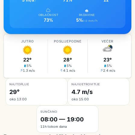
J
OBLAČNOST
PADAVINE
73%
5%
0.0 mm/h
JUTRO
POSLIJEPODNE
VEČER
22
°
28
°
23
°
5
%
5
%
5
%
1.3
m/s
4.1
m/s
2.4
m/s
NAJTOPLIJE
NAJVJETROVITIJE
29°
4.7 m/s
oko 13:00
oko 15:00
SUNČANO
08:00 — 19:00
11h tokom dana