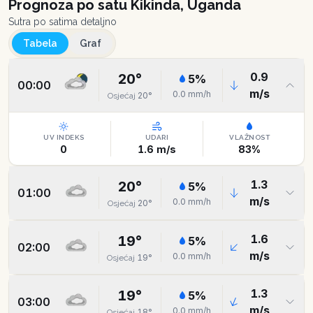
Prognoza po satu
Kikinda, Uganda
Sutra po satima detaljno
Tabela
Graf
0.9
20
°
5
%
00:00
m/s
0.0
mm/h
20
°
Osjećaj
UV INDEKS
UDARI
VLAŽNOST
0
1.6
m/s
83
%
1.3
20
°
5
%
01:00
m/s
0.0
mm/h
20
°
Osjećaj
1.6
19
°
5
%
02:00
m/s
0.0
mm/h
19
°
Osjećaj
1.3
19
°
5
%
03:00
m/s
0.0
mm/h
18
°
Osjećaj