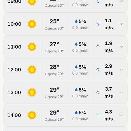
09:00
m/s
0.0
mm/h
23
°
Osjećaj
1.1
25
°
5
%
10:00
m/s
0.0
mm/h
26
°
Osjećaj
1.9
27
°
5
%
11:00
m/s
0.0
mm/h
28
°
Osjećaj
2.9
28
°
5
%
12:00
m/s
0.0
mm/h
29
°
Osjećaj
3.7
29
°
5
%
13:00
m/s
0.0
mm/h
29
°
Osjećaj
4.3
29
°
5
%
14:00
m/s
0.0
mm/h
29
°
Osjećaj