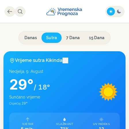
Danas
Sutra
7 Dana
15 Dana
Vrijeme sutra
Kikinda
Nedjelja, 9. Avgust
29
°
/
18
°
Sunčano vrijeme
29
°
Osjećaj
VJETAR
VLAŽNOST
UV INDEKS
5 m/s
71%
12