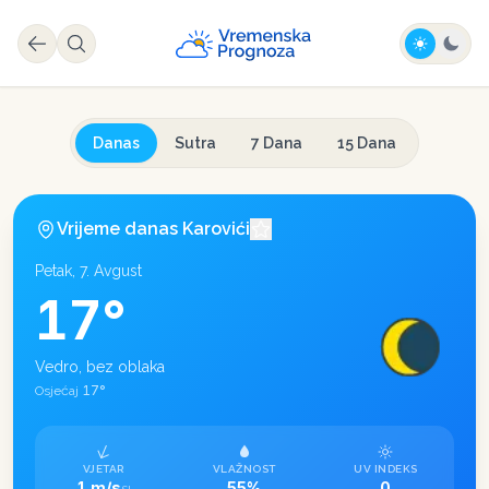
Danas
Sutra
7 Dana
15 Dana
Vrijeme danas
Karovići
Petak, 7. Avgust
17
°
Vedro, bez oblaka
17
°
Osjećaj
VJETAR
VLAŽNOST
UV INDEKS
1 m/s
55%
0