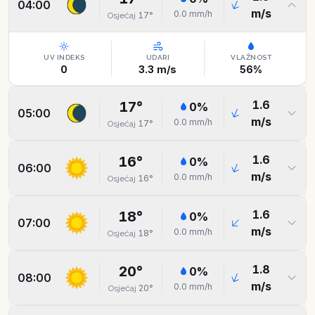
04:00
m/s
0.0
mm/h
17
°
Osjećaj
UV INDEKS
UDARI
VLAŽNOST
0
3.3
m/s
56
%
1.6
17
°
0
%
05:00
m/s
0.0
mm/h
17
°
Osjećaj
1.6
16
°
0
%
06:00
m/s
0.0
mm/h
16
°
Osjećaj
1.6
18
°
0
%
07:00
m/s
0.0
mm/h
18
°
Osjećaj
1.8
20
°
0
%
08:00
m/s
0.0
mm/h
20
°
Osjećaj