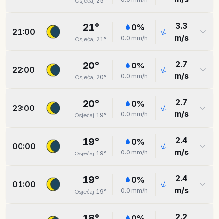
25
°
Osjećaj
3.3
21
°
0
%
21:00
m/s
0.0
mm/h
21
°
Osjećaj
2.7
20
°
0
%
22:00
m/s
0.0
mm/h
20
°
Osjećaj
2.7
20
°
0
%
23:00
m/s
0.0
mm/h
19
°
Osjećaj
2.4
19
°
0
%
00:00
m/s
0.0
mm/h
19
°
Osjećaj
2.4
19
°
0
%
01:00
m/s
0.0
mm/h
19
°
Osjećaj
2.2
18
°
0
%