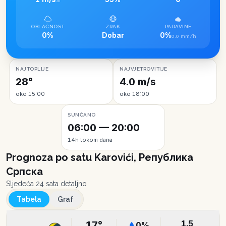
SI
OBLAČNOST
ZRAK
PADAVINE
0%
Dobar
0%
0.0 mm/h
NAJTOPLIJE
NAJVJETROVITIJE
28°
4.0 m/s
oko 15:00
oko 18:00
SUNČANO
06:00 — 20:00
14h tokom dana
Prognoza po satu
Karovići, Република
Српска
Sljedeća 24 sata detaljno
Tabela
Graf
1.5
17
°
0
%