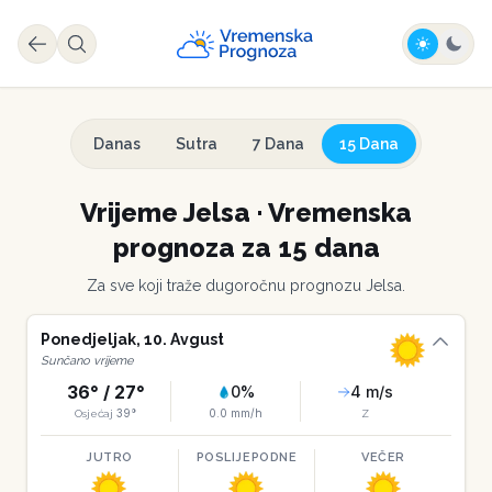
Danas
Sutra
7 Dana
15 Dana
Vrijeme
Jelsa
·
Vremenska
prognoza za 15 dana
Za sve koji traže dugoročnu prognozu
Jelsa
.
Ponedjeljak
,
10
.
Avgust
Sunčano vrijeme
36
° /
27
°
0
%
4
m/s
39
°
0.0
mm/h
Osjećaj
Z
JUTRO
POSLIJEPODNE
VEČER