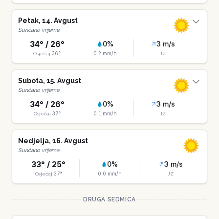
Petak
,
14
.
Avgust
Sunčano vrijeme
34
° /
26
°
0
%
3
m/s
36
°
0.2
mm/h
Osjećaj
JZ
Subota
,
15
.
Avgust
Sunčano vrijeme
34
° /
26
°
0
%
3
m/s
37
°
0.1
mm/h
Osjećaj
JZ
Nedjelja
,
16
.
Avgust
Sunčano vrijeme
33
° /
25
°
0
%
3
m/s
37
°
0.0
mm/h
Osjećaj
JZ
DRUGA SEDMICA