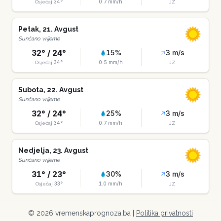
34
°
0.7
mm/h
Osjećaj
JZ
Petak
,
21
.
Avgust
Sunčano vrijeme
32
° /
24
°
15
%
3
m/s
34
°
0.5
mm/h
Osjećaj
JZ
Subota
,
22
.
Avgust
Sunčano vrijeme
32
° /
24
°
25
%
3
m/s
34
°
0.7
mm/h
Osjećaj
JZ
Nedjelja
,
23
.
Avgust
Sunčano vrijeme
31
° /
23
°
30
%
3
m/s
33
°
1.0
mm/h
Osjećaj
JZ
©
2026
vremenskaprognoza.ba |
Politika privatnosti