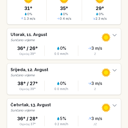
31
°
35
°
29
°
0
%
0
%
0
%
1.3
m/s
3.4
m/s
2.3
m/s
Utorak
,
11
.
Avgust
Sunčano vrijeme
36
° /
26
°
0
%
3
m/s
39
°
0.0
mm/h
Osjećaj
Z
Srijeda
,
12
.
Avgust
Sunčano vrijeme
38
° /
27
°
0
%
3
m/s
39
°
0.0
mm/h
Osjećaj
Z
Četvrtak
,
13
.
Avgust
Sunčano vrijeme
36
° /
28
°
5
%
3
m/s
37
°
0.2
mm/h
Osjećaj
JZ