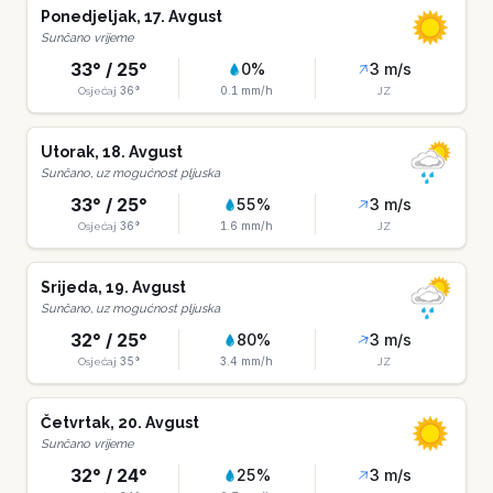
Ponedjeljak
,
17
.
Avgust
Sunčano vrijeme
33
° /
25
°
0
%
3
m/s
36
°
0.1
mm/h
Osjećaj
JZ
Utorak
,
18
.
Avgust
Sunčano, uz mogućnost pljuska
33
° /
25
°
55
%
3
m/s
36
°
1.6
mm/h
Osjećaj
JZ
Srijeda
,
19
.
Avgust
Sunčano, uz mogućnost pljuska
32
° /
25
°
80
%
3
m/s
35
°
3.4
mm/h
Osjećaj
JZ
Četvrtak
,
20
.
Avgust
Sunčano vrijeme
32
° /
24
°
25
%
3
m/s