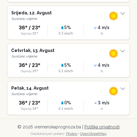
Srijeda
,
12
.
Avgust
Sunčano vrijeme
36
° /
23
°
5
%
4
m/s
35
°
0.3
mm/h
Osjećaj
SI
Četvrtak
,
13
.
Avgust
Sunčano vrijeme
36
° /
23
°
5
%
4
m/s
35
°
0.2
mm/h
Osjećaj
SI
Petak
,
14
.
Avgust
Sunčano vrijeme
36
° /
23
°
0
%
3
m/s
34
°
0.1
mm/h
Osjećaj
SI
©
2026
vremenskaprognoza.ba |
Politika privatnosti
Geolokacijski podaci:
Photon
i
OpenStreetMap