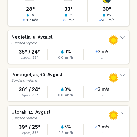
28
°
33
°
30
°
5
%
5
%
0
%
4.7
m/s
5
m/s
3.6
m/s
Nedjelja
,
9
.
Avgust
Sunčano vrijeme
35
° /
24
°
0
%
3
m/s
35
°
0.0
mm/h
Osjećaj
Z
Ponedjeljak
,
10
.
Avgust
Sunčano vrijeme
36
° /
24
°
0
%
3
m/s
36
°
0.0
mm/h
Osjećaj
JZ
Utorak
,
11
.
Avgust
Sunčano vrijeme
39
° /
25
°
5
%
3
m/s
38
°
0.2
mm/h
Osjećaj
JZ