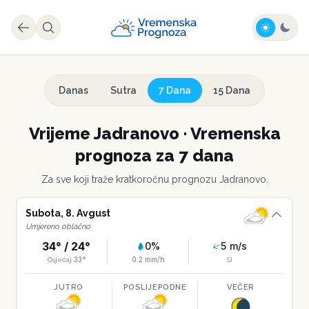
Danas
Sutra
7 Dana
15 Dana
Vrijeme
Jadranovo
·
Vremenska
prognoza za 7 dana
Za sve koji traže kratkoročnu prognozu
Jadranovo
.
Subota
,
8
.
Avgust
Umjereno oblačno
34
° /
24
°
0
%
5
m/s
33
°
0.2
mm/h
Osjećaj
SI
JUTRO
POSLIJEPODNE
VEČER