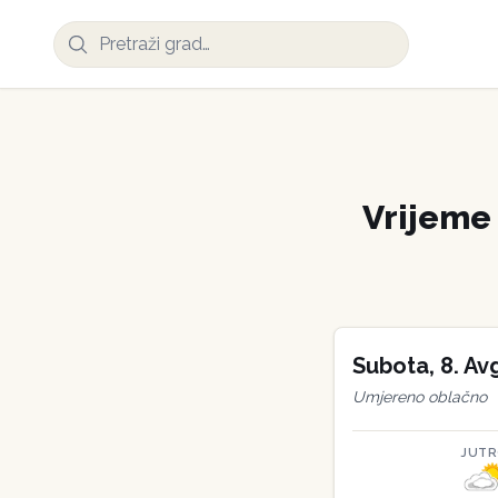
Vrijem
Subota
,
8
.
Av
Umjereno oblačno
JUT