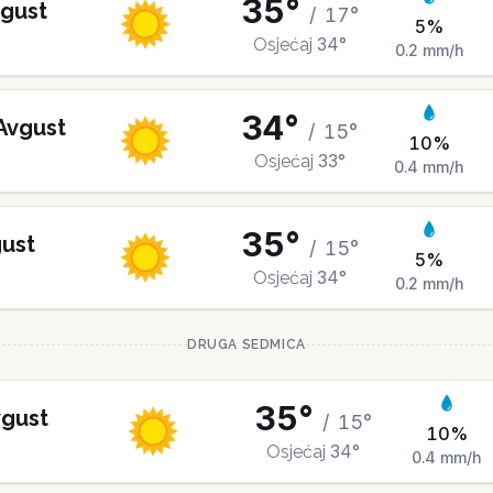
35
°
gust
/
17
°
5
%
34
°
Osjećaj
0.2
mm/h
34
°
Avgust
/
15
°
10
%
33
°
Osjećaj
0.4
mm/h
35
°
ust
/
15
°
5
%
34
°
Osjećaj
0.2
mm/h
DRUGA SEDMICA
35
°
gust
/
15
°
10
%
34
°
Osjećaj
0.4
mm/h