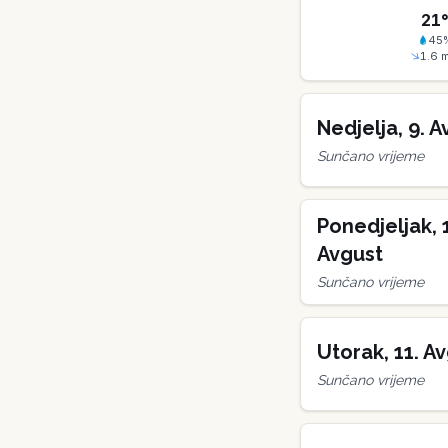
21
45
1.6
m
Nedjelja
,
9
.
A
Sunčano vrijeme
Ponedjeljak
,
Avgust
Sunčano vrijeme
Utorak
,
11
.
Av
Sunčano vrijeme