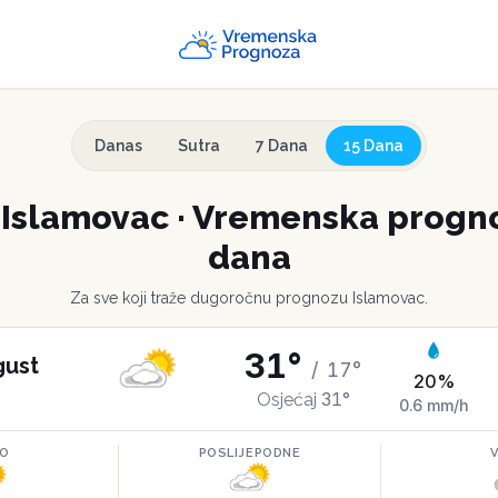
Danas
Sutra
7 Dana
15 Dana
e
Islamovac
·
Vremenska progno
dana
Za sve koji traže dugoročnu prognozu
Islamovac
.
31
°
gust
/
17
°
20
%
31
°
Osjećaj
0.6
mm/h
RO
POSLIJEPODNE