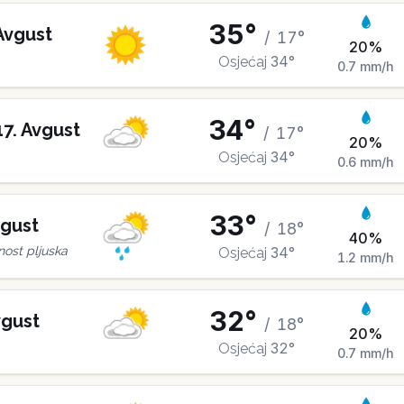
35
°
Avgust
/
17
°
20
%
34
°
Osjećaj
0.7
mm/h
34
°
17
.
Avgust
/
17
°
20
%
34
°
Osjećaj
0.6
mm/h
33
°
gust
/
18
°
40
%
34
°
ost pljuska
Osjećaj
1.2
mm/h
32
°
gust
/
18
°
20
%
32
°
Osjećaj
0.7
mm/h