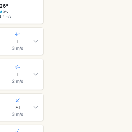
26
°
0
%
1.4
m/s
I
3
m/s
I
2
m/s
SI
3
m/s