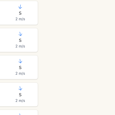
S
2
m/s
S
2
m/s
S
2
m/s
S
2
m/s