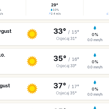
°
29
°
%
10
%
/s
2.4
m/s
33
°
vgust
/
15
°
0
%
31
°
Osjećaj
0.0
mm/h
10
.
35
°
/
16
°
0
%
33
°
Osjećaj
0.0
mm/h
37
°
gust
/
17
°
0
%
35
°
Osjećaj
0.0
mm/h