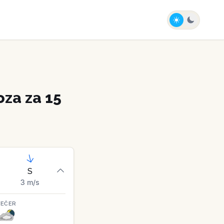
za za 15
S
3
m/s
VEČER