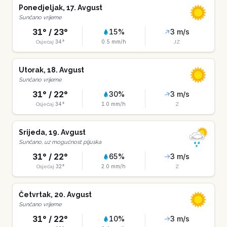
Ponedjeljak
,
17
.
Avgust
Sunčano vrijeme
31
° /
23
°
15
%
3
m/s
34
°
0.5
mm/h
Osjećaj
JZ
Utorak
,
18
.
Avgust
Sunčano vrijeme
31
° /
22
°
30
%
3
m/s
34
°
1.0
mm/h
Osjećaj
Z
Srijeda
,
19
.
Avgust
Sunčano, uz mogućnost pljuska
31
° /
22
°
65
%
3
m/s
32
°
2.0
mm/h
Osjećaj
Z
Četvrtak
,
20
.
Avgust
Sunčano vrijeme
31
° /
22
°
10
%
3
m/s