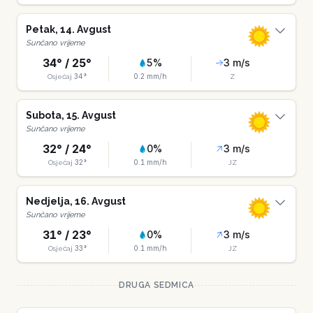
Petak
,
14
.
Avgust
Sunčano vrijeme
34
° /
25
°
5
%
3
m/s
34
°
0.2
mm/h
Osjećaj
Z
Subota
,
15
.
Avgust
Sunčano vrijeme
32
° /
24
°
0
%
3
m/s
32
°
0.1
mm/h
Osjećaj
JZ
Nedjelja
,
16
.
Avgust
Sunčano vrijeme
31
° /
23
°
0
%
3
m/s
33
°
0.1
mm/h
Osjećaj
JZ
DRUGA SEDMICA