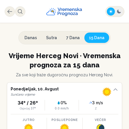
Danas
Sutra
7 Dana
15 Dana
Vrijeme
Herceg Novi
·
Vremenska
prognoza za 15 dana
Za sve koji traže dugoročnu prognozu
Herceg Novi
.
Ponedjeljak
,
10
.
Avgust
Sunčano vrijeme
34
° /
26
°
0
%
3
m/s
37
°
0.0
mm/h
Osjećaj
Z
JUTRO
POSLIJEPODNE
VEČER