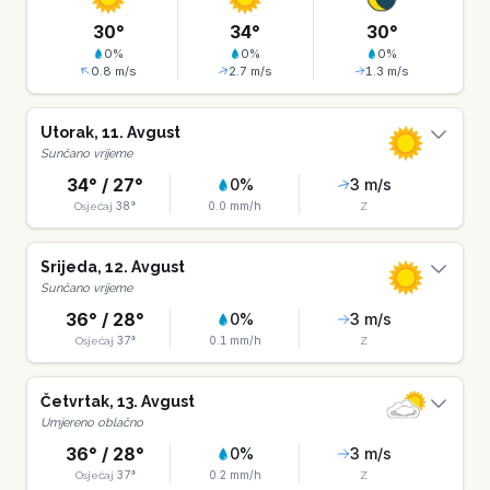
30
°
34
°
30
°
0
%
0
%
0
%
0.8
m/s
2.7
m/s
1.3
m/s
Utorak
,
11
.
Avgust
Sunčano vrijeme
34
° /
27
°
0
%
3
m/s
38
°
0.0
mm/h
Osjećaj
Z
Srijeda
,
12
.
Avgust
Sunčano vrijeme
36
° /
28
°
0
%
3
m/s
37
°
0.1
mm/h
Osjećaj
Z
Četvrtak
,
13
.
Avgust
Umjereno oblačno
36
° /
28
°
0
%
3
m/s
37
°
0.2
mm/h
Osjećaj
Z