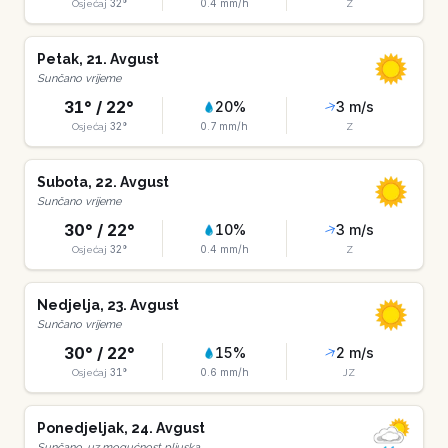
32
°
0.4
mm/h
Osjećaj
Z
Petak
,
21
.
Avgust
Sunčano vrijeme
31
° /
22
°
20
%
3
m/s
32
°
0.7
mm/h
Osjećaj
Z
Subota
,
22
.
Avgust
Sunčano vrijeme
30
° /
22
°
10
%
3
m/s
32
°
0.4
mm/h
Osjećaj
Z
Nedjelja
,
23
.
Avgust
Sunčano vrijeme
30
° /
22
°
15
%
2
m/s
31
°
0.6
mm/h
Osjećaj
JZ
Ponedjeljak
,
24
.
Avgust
Sunčano, uz mogućnost pljuska