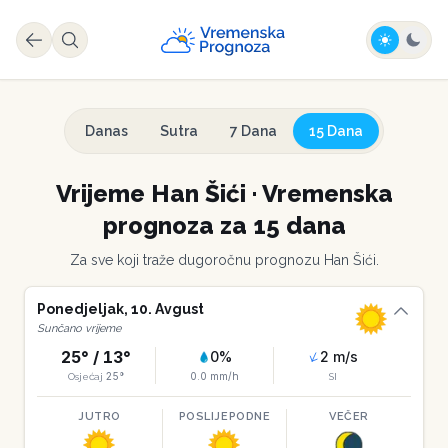
Danas
Sutra
7 Dana
15 Dana
Vrijeme
Han Šići
·
Vremenska
prognoza za 15 dana
Za sve koji traže dugoročnu prognozu
Han Šići
.
Ponedjeljak
,
10
.
Avgust
Sunčano vrijeme
25
° /
13
°
0
%
2
m/s
25
°
0.0
mm/h
Osjećaj
SI
JUTRO
POSLIJEPODNE
VEČER