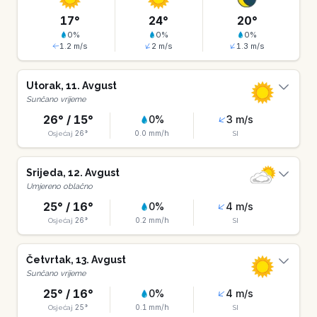
17
°
24
°
20
°
0
%
0
%
0
%
1.2
m/s
2
m/s
1.3
m/s
Utorak
,
11
.
Avgust
Sunčano vrijeme
26
° /
15
°
0
%
3
m/s
26
°
0.0
mm/h
Osjećaj
SI
Srijeda
,
12
.
Avgust
Umjereno oblačno
25
° /
16
°
0
%
4
m/s
26
°
0.2
mm/h
Osjećaj
SI
Četvrtak
,
13
.
Avgust
Sunčano vrijeme
25
° /
16
°
0
%
4
m/s
25
°
0.1
mm/h
Osjećaj
SI