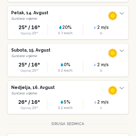
Petak
,
14
.
Avgust
Sunčano vrijeme
25
° /
16
°
20
%
2
m/s
25
°
0.7
mm/h
Osjećaj
SI
Subota
,
15
.
Avgust
Sunčano vrijeme
25
° /
16
°
0
%
2
m/s
25
°
0.2
mm/h
Osjećaj
SI
Nedjelja
,
16
.
Avgust
Sunčano vrijeme
26
° /
16
°
5
%
2
m/s
25
°
0.2
mm/h
Osjećaj
S
DRUGA SEDMICA