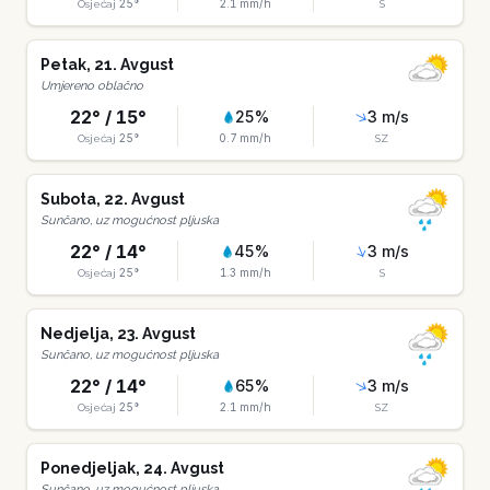
25
°
2.1
mm/h
Osjećaj
S
Petak
,
21
.
Avgust
Umjereno oblačno
22
° /
15
°
25
%
3
m/s
25
°
0.7
mm/h
Osjećaj
SZ
Subota
,
22
.
Avgust
Sunčano, uz mogućnost pljuska
22
° /
14
°
45
%
3
m/s
25
°
1.3
mm/h
Osjećaj
S
Nedjelja
,
23
.
Avgust
Sunčano, uz mogućnost pljuska
22
° /
14
°
65
%
3
m/s
25
°
2.1
mm/h
Osjećaj
SZ
Ponedjeljak
,
24
.
Avgust
Sunčano, uz mogućnost pljuska