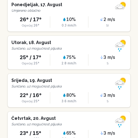
Ponedjeljak
,
17
.
Avgust
Umjereno oblačno
26
° /
17
°
10
%
2
m/s
26
°
0.3
mm/h
Osjećaj
SI
Utorak
,
18
.
Avgust
Sunčano, uz mogućnost pljuska
25
° /
17
°
75
%
3
m/s
25
°
2.8
mm/h
Osjećaj
S
Srijeda
,
19
.
Avgust
Sunčano, uz mogućnost pljuska
22
° /
16
°
80
%
3
m/s
25
°
3.6
mm/h
Osjećaj
S
Četvrtak
,
20
.
Avgust
Sunčano, uz mogućnost pljuska
23
° /
15
°
65
%
3
m/s