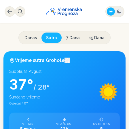
Danas
Sutra
7 Dana
15 Dana
Vrijeme sutra
Grohote
Subota, 8. Avgust
37
°
/
28
°
Sunčano vrijeme
40
°
Osjećaj
VJETAR
VLAŽNOST
UV INDEKS
5 m/s
42%
8