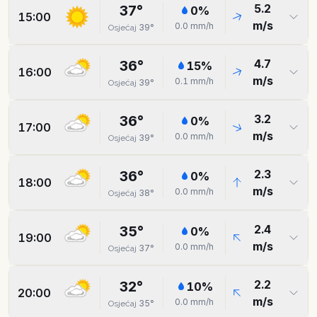
5.2
37
°
0
%
15:00
m/s
0.0
mm/h
39
°
Osjećaj
4.7
36
°
15
%
16:00
m/s
0.1
mm/h
39
°
Osjećaj
3.2
36
°
0
%
17:00
m/s
0.0
mm/h
39
°
Osjećaj
2.3
36
°
0
%
18:00
m/s
0.0
mm/h
38
°
Osjećaj
2.4
35
°
0
%
19:00
m/s
0.0
mm/h
37
°
Osjećaj
2.2
32
°
10
%
20:00
m/s
0.0
mm/h
35
°
Osjećaj