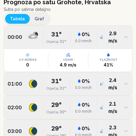
Prognoza po satu
Grohote, Hrvatska
Sutra po satima detaljno
Tabela
Graf
2.9
31
°
0
%
00:00
m/s
0.0
mm/h
31
°
Osjećaj
UV INDEKS
UDARI
VLAŽNOST
0
4.9
m/s
41
%
2.4
31
°
0
%
01:00
m/s
0.0
mm/h
31
°
Osjećaj
2.1
29
°
0
%
02:00
m/s
0.0
mm/h
30
°
Osjećaj
2.3
29
°
0
%
03:00
m/s
0.0
mm/h
29
°
Osjećaj