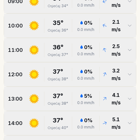
09:00
m/s
0.0
mm/h
34
°
Osjećaj
2.1
35
°
0
%
10:00
m/s
0.0
mm/h
36
°
Osjećaj
2.5
36
°
0
%
11:00
m/s
0.0
mm/h
37
°
Osjećaj
3.2
37
°
0
%
12:00
m/s
0.0
mm/h
38
°
Osjećaj
4.1
37
°
5
%
13:00
m/s
0.0
mm/h
38
°
Osjećaj
5.1
37
°
0
%
14:00
m/s
0.0
mm/h
40
°
Osjećaj