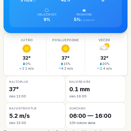
JZ
OBLAČNOST
PADAVINE
9%
5%
0.2 mm/h
JUTRO
POSLIJEPODNE
VEČER
32
°
37
°
32
°
0
%
15
%
20
%
2.1
m/s
4.2
m/s
2.4
m/s
NAJTOPLIJE
NAJVIŠE KIŠE
37°
0.1 mm
oko 12:00
oko 16:00
NAJVJETROVITIJE
SUNČANO
5.2 m/s
06:00 — 16:00
oko 15:00
10h tokom dana