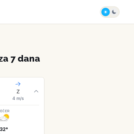
za 7 dana
Z
4
m/s
VEČER
32
°