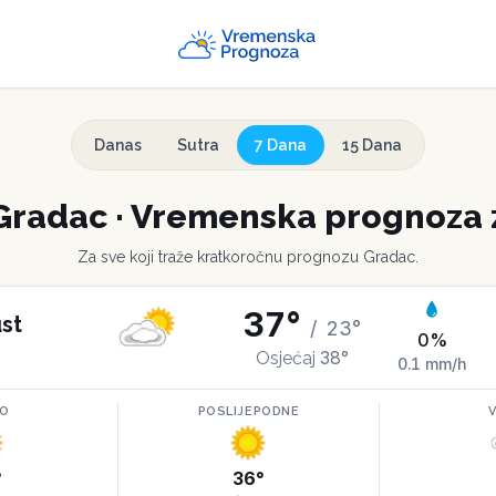
Danas
Sutra
7 Dana
15 Dana
Gradac
·
Vremenska prognoza 
Za sve koji traže kratkoročnu prognozu
Gradac
.
37
°
st
/
23
°
0
%
38
°
Osjećaj
0.1
mm/h
RO
POSLIJEPODNE
°
36
°