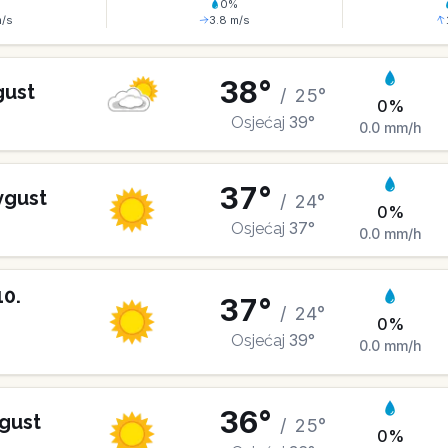
%
0
%
/s
3.8
m/s
38
°
gust
/
25
°
0
%
39
°
Osjećaj
0.0
mm/h
37
°
vgust
/
24
°
0
%
37
°
Osjećaj
0.0
mm/h
10
.
37
°
/
24
°
0
%
39
°
Osjećaj
0.0
mm/h
36
°
gust
/
25
°
0
%