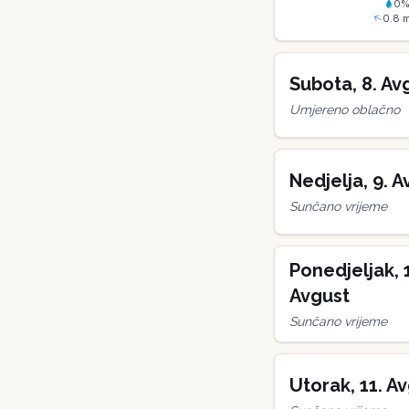
0
0.8
m
Subota
,
8
.
Av
Umjereno oblačno
Nedjelja
,
9
.
A
Sunčano vrijeme
Ponedjeljak
,
Avgust
Sunčano vrijeme
Utorak
,
11
.
Av