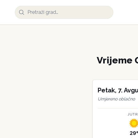
Vrijeme
Petak
,
7
.
Avgu
Umjereno oblačno
JUT
29