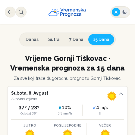
Danas
Sutra
7 Dana
15 Dana
Vrijeme
Gornji Tiškovac
·
Vremenska prognoza za 15 dana
Za sve koji traže dugoročnu prognozu
Gornji Tiškovac
.
Subota
,
8
.
Avgust
Sunčano vrijeme
37
° /
23
°
10
%
4
m/s
36
°
0.3
mm/h
Osjećaj
SI
JUTRO
POSLIJEPODNE
VEČER