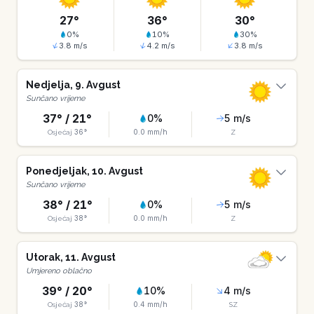
27
°
36
°
30
°
0
%
10
%
30
%
3.8
m/s
4.2
m/s
3.8
m/s
Nedjelja
,
9
.
Avgust
Sunčano vrijeme
37
° /
21
°
0
%
5
m/s
36
°
0.0
mm/h
Osjećaj
Z
Ponedjeljak
,
10
.
Avgust
Sunčano vrijeme
38
° /
21
°
0
%
5
m/s
38
°
0.0
mm/h
Osjećaj
Z
Utorak
,
11
.
Avgust
Umjereno oblačno
39
° /
20
°
10
%
4
m/s
38
°
0.4
mm/h
Osjećaj
SZ