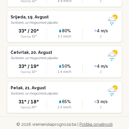
32
°
4.8
mm/h
Osjećaj
Z
Srijeda
,
19
.
Avgust
Sunčano, uz mogućnost pljuska
33
° /
20
°
80
%
4
m/s
32
°
3.1
mm/h
Osjećaj
Z
Četvrtak
,
20
.
Avgust
Sunčano, uz mogućnost pljuska
33
° /
19
°
50
%
4
m/s
32
°
1.4
mm/h
Osjećaj
Z
Petak
,
21
.
Avgust
Sunčano, uz mogućnost pljuska
31
° /
18
°
65
%
3
m/s
30
°
2.0
mm/h
Osjećaj
Z
©
2026
vremenskaprognoza.ba |
Politika privatnosti