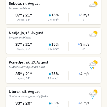
Subota
,
15
.
Avgust
Umjereno oblačno
37
° /
21
°
15
%
3
m/s
35
°
0.5
mm/h
Osjećaj
Z
Nedjelja
,
16
.
Avgust
Umjereno oblačno
37
° /
21
°
15
%
3
m/s
35
°
0.5
mm/h
Osjećaj
JZ
Ponedjeljak
,
17
.
Avgust
Sunčano uz mogućnost oluje
35
° /
21
°
75
%
4
m/s
34
°
2.6
mm/h
Osjećaj
JZ
Utorak
,
18
.
Avgust
Sunčano, uz mogućnost pljuska
33
° /
20
°
85
%
4
m/s