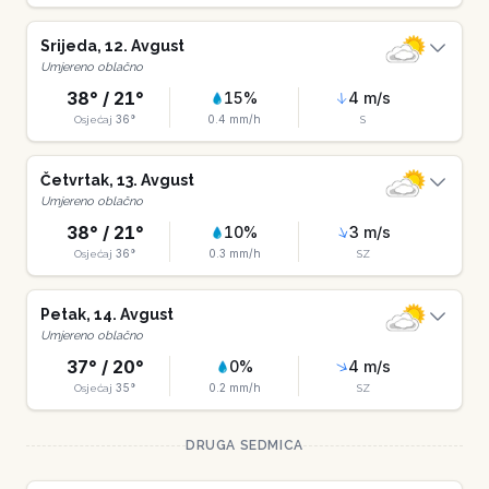
Srijeda
,
12
.
Avgust
Umjereno oblačno
38
° /
21
°
15
%
4
m/s
36
°
0.4
mm/h
Osjećaj
S
Četvrtak
,
13
.
Avgust
Umjereno oblačno
38
° /
21
°
10
%
3
m/s
36
°
0.3
mm/h
Osjećaj
SZ
Petak
,
14
.
Avgust
Umjereno oblačno
37
° /
20
°
0
%
4
m/s
35
°
0.2
mm/h
Osjećaj
SZ
DRUGA SEDMICA