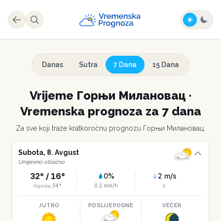
Danas
Sutra
7 Dana
15 Dana
Vrijeme
Горњи Милановац
·
Vremenska prognoza za 7 dana
Za sve koji traže kratkoročnu prognozu
Горњи Милановац
.
Subota
,
8
.
Avgust
Umjereno oblačno
32
° /
16
°
0
%
2
m/s
34
°
0.2
mm/h
Osjećaj
S
JUTRO
POSLIJEPODNE
VEČER