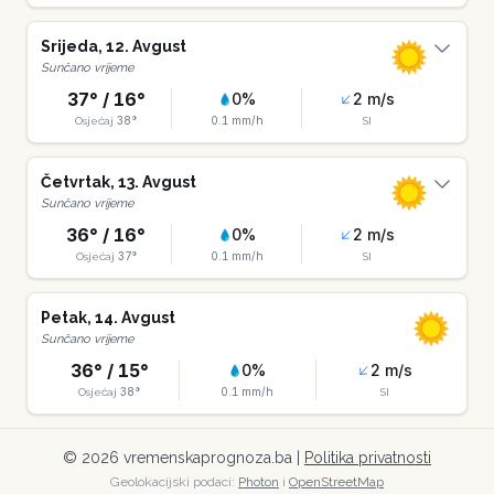
Srijeda
,
12
.
Avgust
Sunčano vrijeme
37
° /
16
°
0
%
2
m/s
38
°
0.1
mm/h
Osjećaj
SI
Četvrtak
,
13
.
Avgust
Sunčano vrijeme
36
° /
16
°
0
%
2
m/s
37
°
0.1
mm/h
Osjećaj
SI
Petak
,
14
.
Avgust
Sunčano vrijeme
36
° /
15
°
0
%
2
m/s
38
°
0.1
mm/h
Osjećaj
SI
©
2026
vremenskaprognoza.ba |
Politika privatnosti
Geolokacijski podaci:
Photon
i
OpenStreetMap