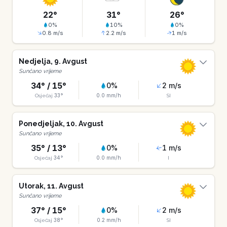
22
°
31
°
26
°
0
%
10
%
0
%
0.8
m/s
2.2
m/s
1
m/s
Nedjelja
,
9
.
Avgust
Sunčano vrijeme
34
° /
15
°
0
%
2
m/s
33
°
0.0
mm/h
Osjećaj
SI
Ponedjeljak
,
10
.
Avgust
Sunčano vrijeme
35
° /
13
°
0
%
1
m/s
34
°
0.0
mm/h
Osjećaj
I
Utorak
,
11
.
Avgust
Sunčano vrijeme
37
° /
15
°
0
%
2
m/s
38
°
0.2
mm/h
Osjećaj
SI