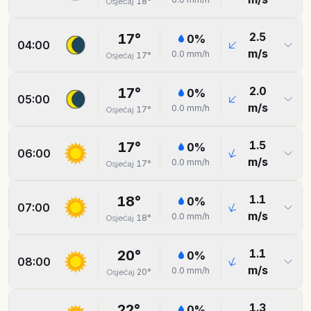
18
°
Osjećaj
2.5
17
°
0
%
04:00
m/s
0.0
mm/h
17
°
Osjećaj
2.0
17
°
0
%
05:00
m/s
0.0
mm/h
17
°
Osjećaj
1.5
17
°
0
%
06:00
m/s
0.0
mm/h
17
°
Osjećaj
1.1
18
°
0
%
07:00
m/s
0.0
mm/h
18
°
Osjećaj
1.1
20
°
0
%
08:00
m/s
0.0
mm/h
20
°
Osjećaj
1.3
22
°
0
%