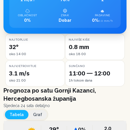
SI
OBLAČNOST
ZRAK
PADAVINE
0%
Dobar
0%
0.0 mm/h
NAJTOPLIJE
NAJVIŠE KIŠE
32°
0.8 mm
oko 14:00
oko 18:00
NAJVJETROVITIJE
SUNČANO
3.1 m/s
11:00 — 12:00
oko 21:00
1h tokom dana
Prognoza po satu
Gornji Kazanci,
Hercegbosanska županija
Sljedeća 24 sata detaljno
Tabela
Graf
2.0
29
°
0
%