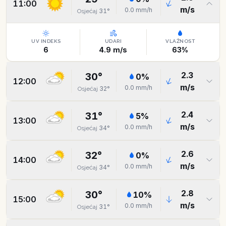
11:00
m/s
0.0
mm/h
31
°
Osjećaj
UV INDEKS
UDARI
VLAŽNOST
6
4.9
m/s
63
%
2.3
30
°
0
%
12:00
m/s
0.0
mm/h
32
°
Osjećaj
2.4
31
°
5
%
13:00
m/s
0.0
mm/h
34
°
Osjećaj
2.6
32
°
0
%
14:00
m/s
0.0
mm/h
34
°
Osjećaj
2.8
30
°
10
%
15:00
m/s
0.0
mm/h
31
°
Osjećaj