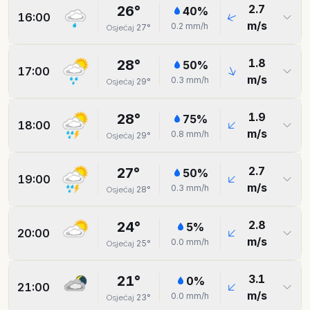
2.7
26
°
40
%
16:00
m/s
0.2
mm/h
27
°
Osjećaj
1.8
28
°
50
%
17:00
m/s
0.3
mm/h
29
°
Osjećaj
1.9
28
°
75
%
18:00
m/s
0.8
mm/h
29
°
Osjećaj
2.7
27
°
50
%
19:00
m/s
0.3
mm/h
28
°
Osjećaj
2.8
24
°
5
%
20:00
m/s
0.0
mm/h
25
°
Osjećaj
3.1
21
°
0
%
21:00
m/s
0.0
mm/h
23
°
Osjećaj