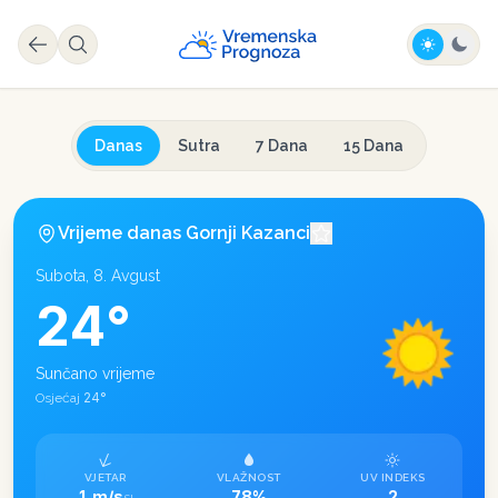
Danas
Sutra
7 Dana
15 Dana
Vrijeme danas
Gornji Kazanci
Subota, 8. Avgust
24
°
Sunčano vrijeme
24
°
Osjećaj
VJETAR
VLAŽNOST
UV INDEKS
1 m/s
78%
2