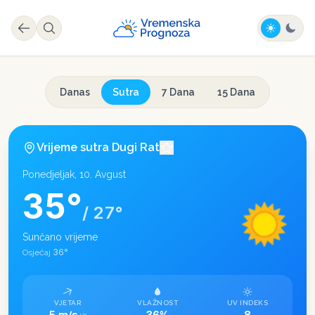
Danas
Sutra
7 Dana
15 Dana
Vrijeme sutra
Dugi Rat
Ponedjeljak, 10. Avgust
35
°
/
27
°
Sunčano vrijeme
36
°
Osjećaj
VJETAR
VLAŽNOST
UV INDEKS
5 m/s
36%
8