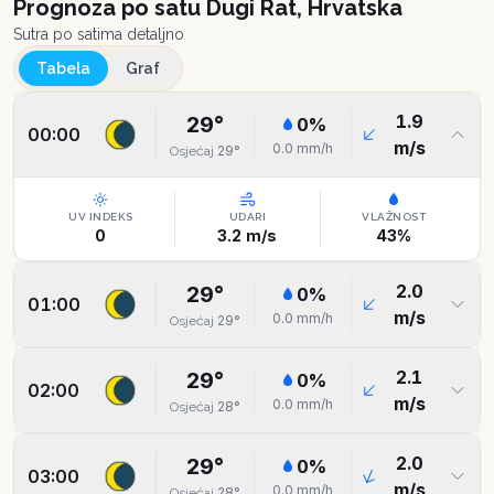
Prognoza po satu
Dugi Rat, Hrvatska
Sutra po satima detaljno
Tabela
Graf
1.9
29
°
0
%
00:00
m/s
0.0
mm/h
29
°
Osjećaj
UV INDEKS
UDARI
VLAŽNOST
0
3.2
m/s
43
%
2.0
29
°
0
%
01:00
m/s
0.0
mm/h
29
°
Osjećaj
2.1
29
°
0
%
02:00
m/s
0.0
mm/h
28
°
Osjećaj
2.0
29
°
0
%
03:00
m/s
0.0
mm/h
28
°
Osjećaj