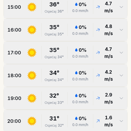
4.7
36
°
0
%
15:00
m/s
0.0
mm/h
36
°
Osjećaj
4.8
35
°
0
%
16:00
m/s
0.0
mm/h
35
°
Osjećaj
4.7
35
°
0
%
17:00
m/s
0.0
mm/h
34
°
Osjećaj
4.2
34
°
0
%
18:00
m/s
0.0
mm/h
34
°
Osjećaj
2.9
32
°
0
%
19:00
m/s
0.0
mm/h
33
°
Osjećaj
1.6
31
°
0
%
20:00
m/s
0.0
mm/h
32
°
Osjećaj