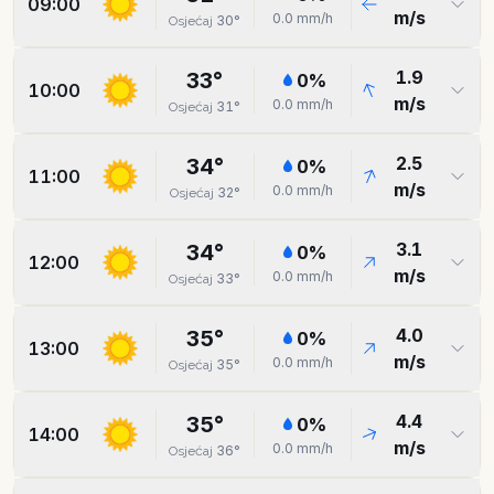
09:00
m/s
0.0
mm/h
30
°
Osjećaj
1.9
33
°
0
%
10:00
m/s
0.0
mm/h
31
°
Osjećaj
2.5
34
°
0
%
11:00
m/s
0.0
mm/h
32
°
Osjećaj
3.1
34
°
0
%
12:00
m/s
0.0
mm/h
33
°
Osjećaj
4.0
35
°
0
%
13:00
m/s
0.0
mm/h
35
°
Osjećaj
4.4
35
°
0
%
14:00
m/s
0.0
mm/h
36
°
Osjećaj