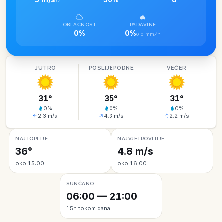
JZ
OBLAČNOST
PADAVINE
0%
0%
0.0 mm/h
JUTRO
POSLIJEPODNE
VEČER
31
°
35
°
31
°
0
%
0
%
0
%
2.3
m/s
4.3
m/s
2.2
m/s
NAJTOPLIJE
NAJVJETROVITIJE
36°
4.8 m/s
oko 15:00
oko 16:00
SUNČANO
06:00 — 21:00
15h tokom dana