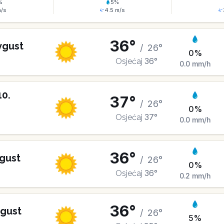
%
5
%
/s
4.5
m/s
36
°
vgust
/
26
°
0
%
36
°
Osjećaj
0.0
mm/h
10
.
37
°
/
26
°
0
%
37
°
Osjećaj
0.0
mm/h
36
°
gust
/
26
°
0
%
36
°
Osjećaj
0.2
mm/h
36
°
gust
/
26
°
5
%