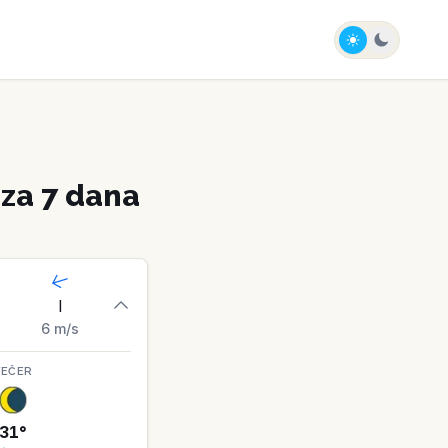
za 7 dana
I
6
m/s
VEČER
31
°