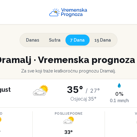
Danas
Sutra
7 Dana
15 Dana
Dramalj
·
Vremenska prognoza 
Za sve koji traže kratkoročnu prognozu
Dramalj
.
35
°
gust
/
27
°
0
%
35
°
Osjećaj
0.1
mm/h
RO
POSLIJEPODNE
°
33
°