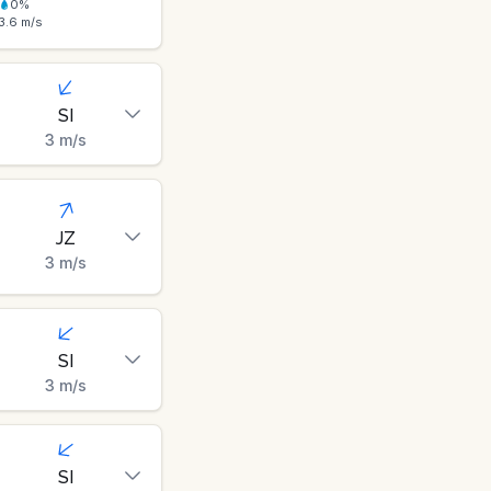
0
%
3.6
m/s
SI
3
m/s
JZ
3
m/s
SI
3
m/s
SI