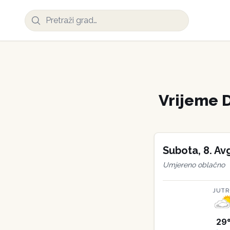
Vrijeme
Subota
,
8
.
Av
Umjereno oblačno
JUT
29