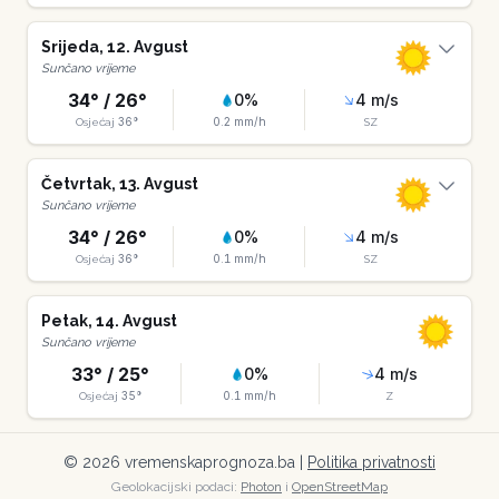
Srijeda
,
12
.
Avgust
Sunčano vrijeme
34
° /
26
°
0
%
4
m/s
36
°
0.2
mm/h
Osjećaj
SZ
Četvrtak
,
13
.
Avgust
Sunčano vrijeme
34
° /
26
°
0
%
4
m/s
36
°
0.1
mm/h
Osjećaj
SZ
Petak
,
14
.
Avgust
Sunčano vrijeme
33
° /
25
°
0
%
4
m/s
35
°
0.1
mm/h
Osjećaj
Z
©
2026
vremenskaprognoza.ba |
Politika privatnosti
Geolokacijski podaci:
Photon
i
OpenStreetMap