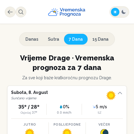
Danas
Sutra
7 Dana
15 Dana
Vrijeme
Drage
·
Vremenska
prognoza za 7 dana
Za sve koji traže kratkoročnu prognozu
Drage
.
Subota
,
8
.
Avgust
Sunčano vrijeme
35
° /
28
°
0
%
5
m/s
37
°
0.0
mm/h
Osjećaj
SZ
JUTRO
POSLIJEPODNE
VEČER