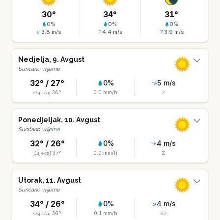
30
°
34
°
31
°
0
%
0
%
0
%
3.8
m/s
4.4
m/s
3.9
m/s
Nedjelja
,
9
.
Avgust
Sunčano vrijeme
32
° /
27
°
0
%
5
m/s
36
°
0.0
mm/h
Osjećaj
Z
Ponedjeljak
,
10
.
Avgust
Sunčano vrijeme
32
° /
26
°
0
%
4
m/s
37
°
0.0
mm/h
Osjećaj
Z
Utorak
,
11
.
Avgust
Sunčano vrijeme
34
° /
26
°
0
%
4
m/s
36
°
0.1
mm/h
Osjećaj
SZ