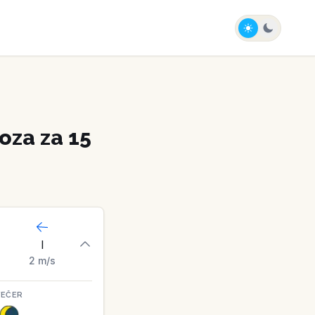
za za 15
I
2
m/s
VEČER