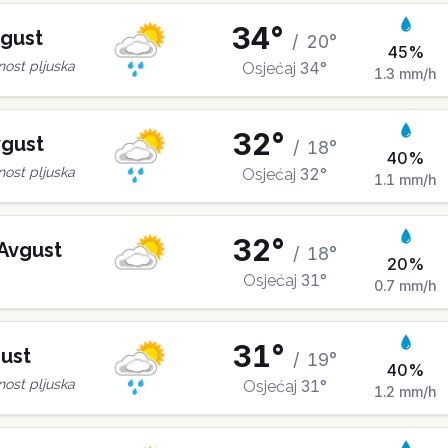
34
°
gust
/
20
°
45
%
34
°
ost pljuska
Osjećaj
1.3
mm/h
32
°
gust
/
18
°
40
%
32
°
ost pljuska
Osjećaj
1.1
mm/h
32
°
Avgust
/
18
°
20
%
31
°
Osjećaj
0.7
mm/h
31
°
ust
/
19
°
40
%
31
°
ost pljuska
Osjećaj
1.2
mm/h