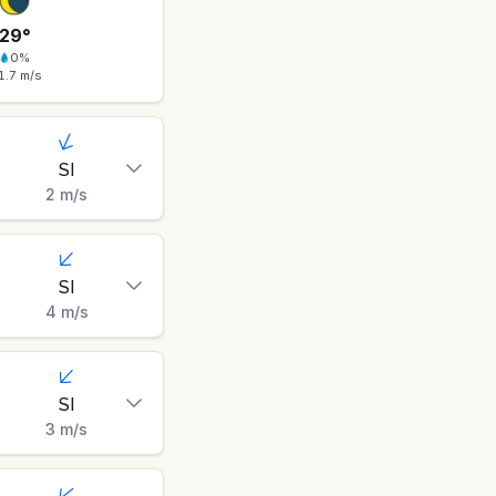
29
°
0
%
1.7
m/s
SI
2
m/s
SI
4
m/s
SI
3
m/s