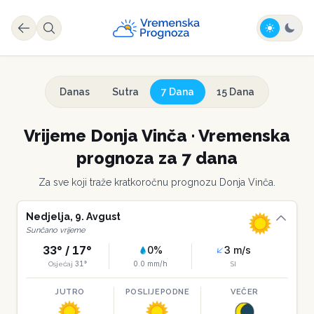
Danas
Sutra
7 Dana
15 Dana
Vrijeme
Donja Vinča
·
Vremenska
prognoza za 7 dana
Za sve koji traže kratkoročnu prognozu
Donja Vinča
.
Nedjelja
,
9
.
Avgust
Sunčano vrijeme
33
° /
17
°
0
%
3
m/s
31
°
0.0
mm/h
Osjećaj
SI
JUTRO
POSLIJEPODNE
VEČER