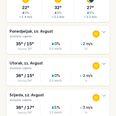
22
°
32
°
27
°
0
%
0
%
0
%
1.4
m/s
2.2
m/s
2.2
m/s
Ponedjeljak
,
10
.
Avgust
Sunčano vrijeme
35
° /
15
°
0
%
2
m/s
32
°
0.0
mm/h
Osjećaj
SZ
Utorak
,
11
.
Avgust
Sunčano vrijeme
36
° /
15
°
0
%
2
m/s
34
°
0.0
mm/h
Osjećaj
SI
Srijeda
,
12
.
Avgust
Sunčano vrijeme
36
° /
17
°
5
%
3
m/s
34
°
0.2
mm/h
Osjećaj
SI