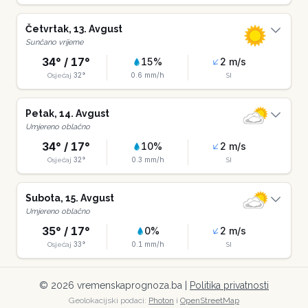
Četvrtak
,
13
.
Avgust
Sunčano vrijeme
34
° /
17
°
15
%
2
m/s
32
°
0.6
mm/h
Osjećaj
SI
Petak
,
14
.
Avgust
Umjereno oblačno
34
° /
17
°
10
%
2
m/s
32
°
0.3
mm/h
Osjećaj
SI
Subota
,
15
.
Avgust
Umjereno oblačno
35
° /
17
°
0
%
2
m/s
33
°
0.1
mm/h
Osjećaj
SI
©
2026
vremenskaprognoza.ba |
Politika privatnosti
Geolokacijski podaci:
Photon
i
OpenStreetMap