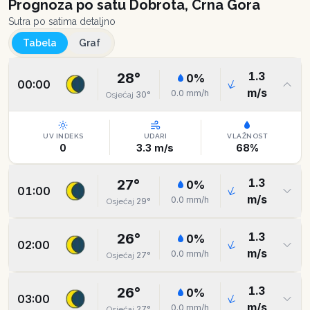
Prognoza po satu
Dobrota, Crna Gora
Sutra po satima detaljno
Tabela
Graf
1.3
28
°
0
%
00:00
m/s
0.0
mm/h
30
°
Osjećaj
UV INDEKS
UDARI
VLAŽNOST
0
3.3
m/s
68
%
1.3
27
°
0
%
01:00
m/s
0.0
mm/h
29
°
Osjećaj
1.3
26
°
0
%
02:00
m/s
0.0
mm/h
27
°
Osjećaj
1.3
26
°
0
%
03:00
m/s
0.0
mm/h
27
°
Osjećaj