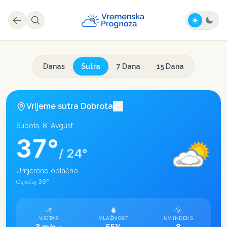
Danas
Sutra
7 Dana
15 Dana
Vrijeme sutra
Dobrota
Subota, 8. Avgust
37
°
/
24
°
Umjereno oblačno
39
°
Osjećaj
VJETAR
VLAŽNOST
UV INDEKS
3 m/s
55%
8