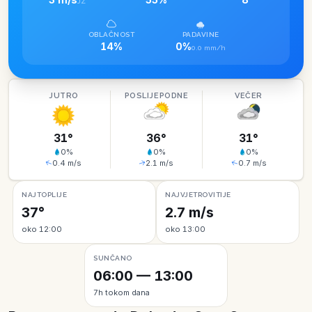
JZ
OBLAČNOST
PADAVINE
14%
0%
0.0 mm/h
JUTRO
POSLIJEPODNE
VEČER
31
°
36
°
31
°
0
%
0
%
0
%
0.4
m/s
2.1
m/s
0.7
m/s
NAJTOPLIJE
NAJVJETROVITIJE
37°
2.7 m/s
oko 12:00
oko 13:00
SUNČANO
06:00 — 13:00
7h tokom dana