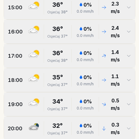
2.3
36
°
0
%
15:00
m/s
0.0
mm/h
38
°
Osjećaj
2.4
36
°
0
%
16:00
m/s
0.0
mm/h
37
°
Osjećaj
1.4
36
°
0
%
17:00
m/s
0.0
mm/h
38
°
Osjećaj
1.1
35
°
0
%
18:00
m/s
0.0
mm/h
37
°
Osjećaj
0.5
34
°
0
%
19:00
m/s
0.0
mm/h
37
°
Osjećaj
0.3
32
°
0
%
20:00
m/s
0.0
mm/h
37
°
Osjećaj