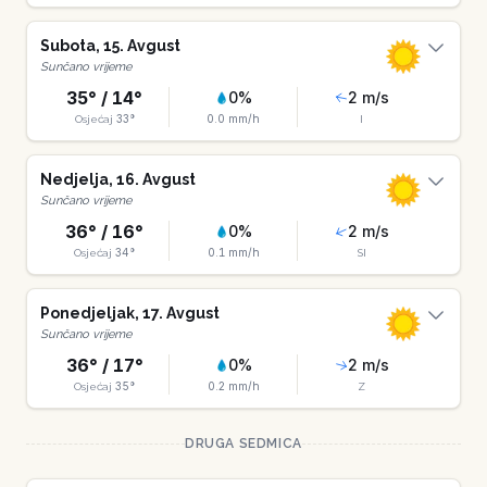
Subota
,
15
.
Avgust
Sunčano vrijeme
35
° /
14
°
0
%
2
m/s
33
°
0.0
mm/h
Osjećaj
I
Nedjelja
,
16
.
Avgust
Sunčano vrijeme
36
° /
16
°
0
%
2
m/s
34
°
0.1
mm/h
Osjećaj
SI
Ponedjeljak
,
17
.
Avgust
Sunčano vrijeme
36
° /
17
°
0
%
2
m/s
35
°
0.2
mm/h
Osjećaj
Z
DRUGA SEDMICA