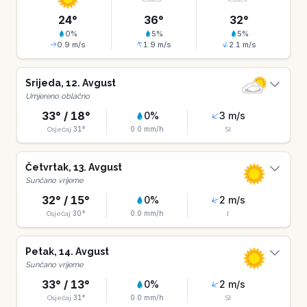
24
°
36
°
32
°
0
%
5
%
5
%
0.9
m/s
1.9
m/s
2.1
m/s
Srijeda
,
12
.
Avgust
Umjereno oblačno
33
° /
18
°
0
%
3
m/s
31
°
0.0
mm/h
Osjećaj
SI
Četvrtak
,
13
.
Avgust
Sunčano vrijeme
32
° /
15
°
0
%
2
m/s
30
°
0.0
mm/h
Osjećaj
I
Petak
,
14
.
Avgust
Sunčano vrijeme
33
° /
13
°
0
%
2
m/s
31
°
0.0
mm/h
Osjećaj
SI