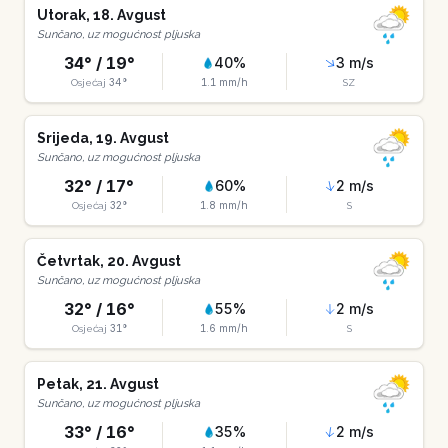
Utorak
,
18
.
Avgust
Sunčano, uz mogućnost pljuska
34
° /
19
°
40
%
3
m/s
34
°
1.1
mm/h
Osjećaj
SZ
Srijeda
,
19
.
Avgust
Sunčano, uz mogućnost pljuska
32
° /
17
°
60
%
2
m/s
32
°
1.8
mm/h
Osjećaj
S
Četvrtak
,
20
.
Avgust
Sunčano, uz mogućnost pljuska
32
° /
16
°
55
%
2
m/s
31
°
1.6
mm/h
Osjećaj
S
Petak
,
21
.
Avgust
Sunčano, uz mogućnost pljuska
33
° /
16
°
35
%
2
m/s