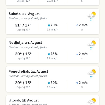
32
°
1.1
mm/h
Osjećaj
S
Subota
,
22
.
Avgust
Sunčano, uz mogućnost pljuska
31
° /
17
°
70
%
2
m/s
30
°
2.5
mm/h
Osjećaj
SI
Nedjelja
,
23
.
Avgust
Sunčano, uz mogućnost pljuska
30
° /
15
°
75
%
2
m/s
29
°
2.8
mm/h
Osjećaj
S
Ponedjeljak
,
24
.
Avgust
Sunčano, uz mogućnost pljuska
29
° /
15
°
70
%
2
m/s
29
°
2.3
mm/h
Osjećaj
SI
Utorak
,
25
.
Avgust
Sunčano, uz mogućnost pljuska