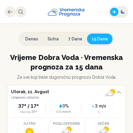
Danas
Sutra
7 Dana
15 Dana
Vrijeme
Dobra Voda
·
Vremenska
prognoza za 15 dana
Za sve koji traže dugoročnu prognozu
Dobra Voda
.
Utorak
,
11
.
Avgust
Umjereno oblačno
37
° /
17
°
0
%
3
m/s
36
°
0.0
mm/h
Osjećaj
S
JUTRO
POSLIJEPODNE
VEČER