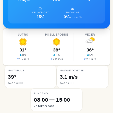
J
OBLAČNOST
PADAVINE
15%
0%
0.0 mm/h
JUTRO
POSLIJEPODNE
VEČER
31
°
38
°
36
°
0
%
0
%
5
%
1.7
m/s
2.8
m/s
2.5
m/s
NAJTOPLIJE
NAJVJETROVITIJE
39°
3.1 m/s
oko 14:00
oko 12:00
SUNČANO
08:00 — 15:00
7h tokom dana