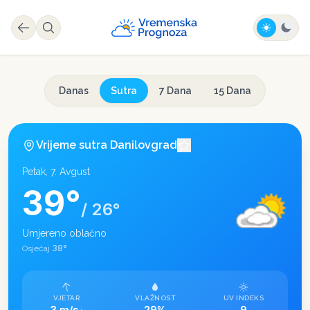
Danas
Sutra
7 Dana
15 Dana
Vrijeme sutra
Danilovgrad
Petak, 7. Avgust
39
°
/
26
°
Umjereno oblačno
38
°
Osjećaj
VJETAR
VLAŽNOST
UV INDEKS
3 m/s
29%
9