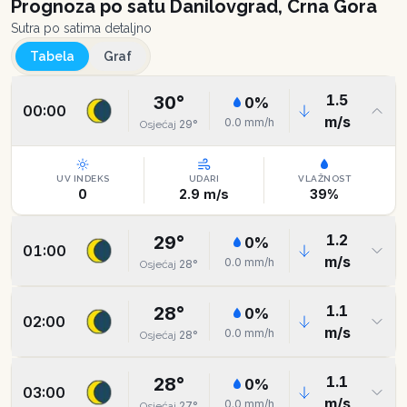
Prognoza po satu
Danilovgrad, Crna Gora
Sutra po satima detaljno
Tabela
Graf
1.5
30
°
0
%
00:00
m/s
0.0
mm/h
29
°
Osjećaj
UV INDEKS
UDARI
VLAŽNOST
0
2.9
m/s
39
%
1.2
29
°
0
%
01:00
m/s
0.0
mm/h
28
°
Osjećaj
1.1
28
°
0
%
02:00
m/s
0.0
mm/h
28
°
Osjećaj
1.1
28
°
0
%
03:00
m/s
0.0
mm/h
27
°
Osjećaj