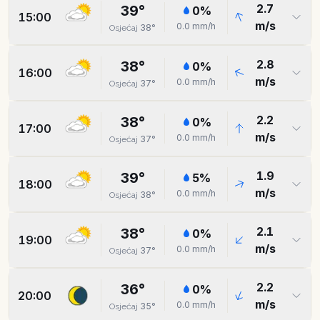
2.7
39
°
0
%
15:00
m/s
0.0
mm/h
38
°
Osjećaj
2.8
38
°
0
%
16:00
m/s
0.0
mm/h
37
°
Osjećaj
2.2
38
°
0
%
17:00
m/s
0.0
mm/h
37
°
Osjećaj
1.9
39
°
5
%
18:00
m/s
0.0
mm/h
38
°
Osjećaj
2.1
38
°
0
%
19:00
m/s
0.0
mm/h
37
°
Osjećaj
2.2
36
°
0
%
20:00
m/s
0.0
mm/h
35
°
Osjećaj