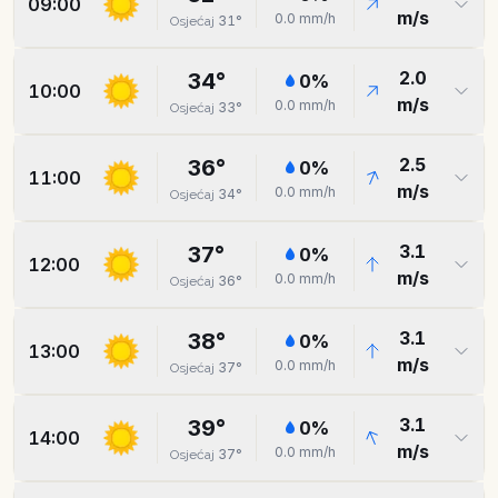
09:00
m/s
0.0
mm/h
31
°
Osjećaj
2.0
34
°
0
%
10:00
m/s
0.0
mm/h
33
°
Osjećaj
2.5
36
°
0
%
11:00
m/s
0.0
mm/h
34
°
Osjećaj
3.1
37
°
0
%
12:00
m/s
0.0
mm/h
36
°
Osjećaj
3.1
38
°
0
%
13:00
m/s
0.0
mm/h
37
°
Osjećaj
3.1
39
°
0
%
14:00
m/s
0.0
mm/h
37
°
Osjećaj