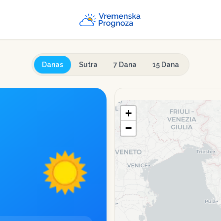
Danas
Sutra
7 Dana
15 Dana
+
−