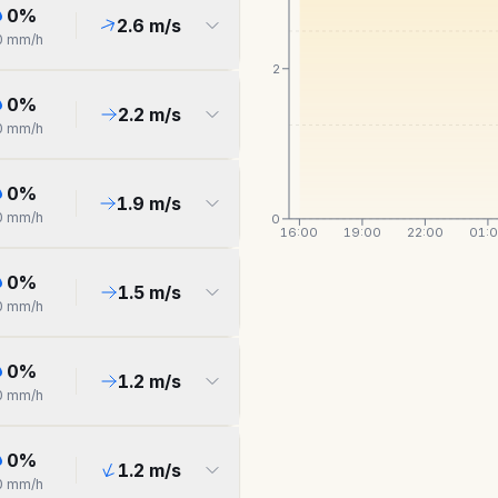
0
%
2.6
m/s
0
mm/h
2
0
%
2.2
m/s
0
mm/h
0
%
1.9
m/s
0
mm/h
0
16:00
19:00
22:00
01:
0
%
1.5
m/s
0
mm/h
0
%
1.2
m/s
0
mm/h
0
%
1.2
m/s
0
mm/h