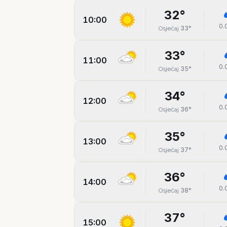
32
°
10:00
0.
33
°
Osjećaj
33
°
11:00
0.
35
°
Osjećaj
34
°
12:00
0.
36
°
Osjećaj
35
°
13:00
0.
37
°
Osjećaj
36
°
14:00
0.
38
°
Osjećaj
37
°
15:00