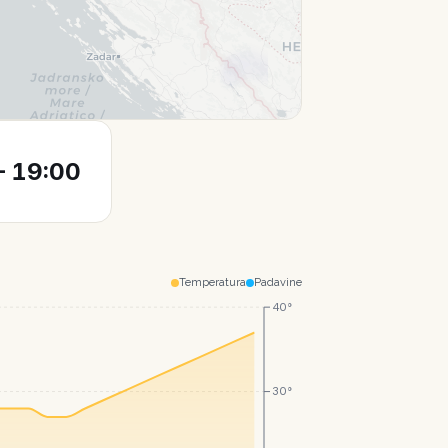
Leaflet
|
© CartoDB
 19:00
Temperatura
Padavine
40°
30°