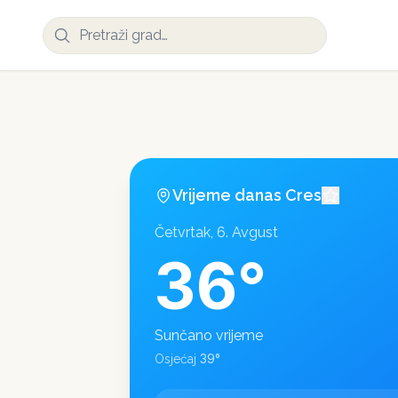
Vrijeme danas
Cres
Četvrtak, 6. Avgust
36
°
Sunčano vrijeme
39
°
Osjećaj