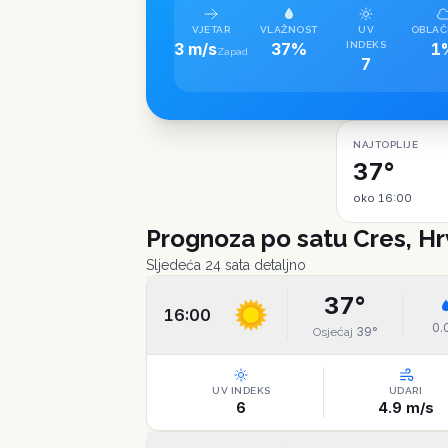
VJETAR
VLAŽNOST
UV
OBLAČ
3 m/s
37%
INDEKS
1
Zapad
7
NAJTOPLIJE
37°
oko 16:00
Prognoza po satu
Cres, H
Sljedeća 24 sata detaljno
37
°
16:00
0.
39
°
Osjećaj
UV INDEKS
UDARI
6
4.9
m/s