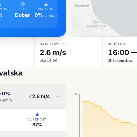
NOST
ZRAK
PADAVINE
%
Dobar
0%
0.0 mm/h
NAJVJETROVITIJE
SUNČANO
2.6 m/s
16:00 —
oko 16:00
3h tokom dana
rvatska
0
%
5
2.6
m/s
0
mm/h
VLAŽNOST
37
%