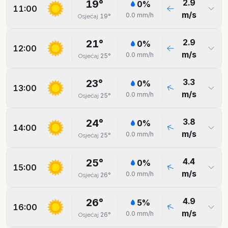
2.9
19
°
0
%
11:00
m/s
0.0
mm/h
19
°
Osjećaj
2.9
21
°
0
%
12:00
m/s
0.0
mm/h
25
°
Osjećaj
3.3
23
°
0
%
13:00
m/s
0.0
mm/h
25
°
Osjećaj
3.8
24
°
0
%
14:00
m/s
0.0
mm/h
25
°
Osjećaj
4.4
25
°
0
%
15:00
m/s
0.0
mm/h
26
°
Osjećaj
4.9
26
°
5
%
16:00
m/s
0.0
mm/h
26
°
Osjećaj