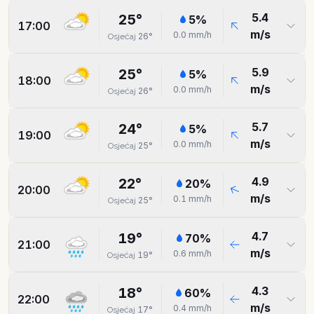
5.4
25
°
5
%
17:00
m/s
0.0
mm/h
26
°
Osjećaj
5.9
25
°
5
%
18:00
m/s
0.0
mm/h
26
°
Osjećaj
5.7
24
°
5
%
19:00
m/s
0.0
mm/h
25
°
Osjećaj
4.9
22
°
20
%
20:00
m/s
0.1
mm/h
25
°
Osjećaj
4.7
19
°
70
%
21:00
m/s
0.6
mm/h
19
°
Osjećaj
4.3
18
°
60
%
22:00
m/s
0.4
mm/h
17
°
Osjećaj