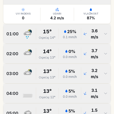
UV INDEKS
UDARI
VLAŽNOST
0
4.2
m/s
87
%
3.6
15
°
25
%
01:00
m/s
0.1
mm/h
14
°
Osjećaj
3.7
14
°
0
%
02:00
m/s
0.0
mm/h
13
°
Osjećaj
3.2
13
°
5
%
03:00
m/s
0.0
mm/h
13
°
Osjećaj
3.1
13
°
5
%
04:00
m/s
0.0
mm/h
12
°
Osjećaj
1.5
13
°
5
%
05:00