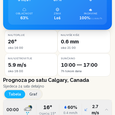
SI
OBLAČNOST
ZRAK
PADAVINE
63%
Loš
100%
0.1 mm/h
NAJTOPLIJE
NAJVIŠE KIŠE
26°
0.6 mm
oko 16:00
oko 21:00
NAJVJETROVITIJE
SUNČANO
5.9 m/s
10:00 — 17:00
oko 18:00
7h tokom dana
Prognoza po satu
Calgary, Canada
Sljedeća 24 sata detaljno
Tabela
Graf
2.7
16
°
60
%
00:00
m/s
0.4
mm/h
15
°
Osjećaj