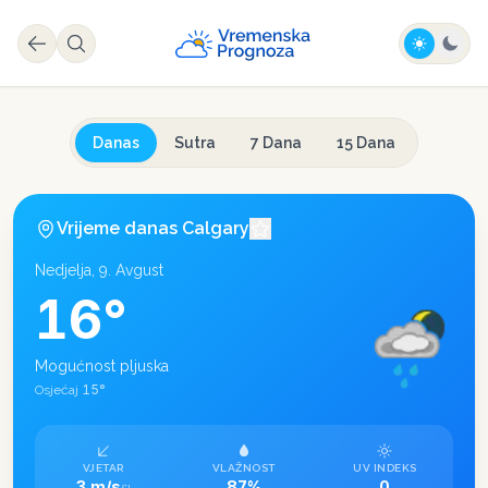
Danas
Sutra
7 Dana
15 Dana
Vrijeme danas
Calgary
Nedjelja, 9. Avgust
16
°
Mogućnost pljuska
15
°
Osjećaj
VJETAR
VLAŽNOST
UV INDEKS
3 m/s
87%
0