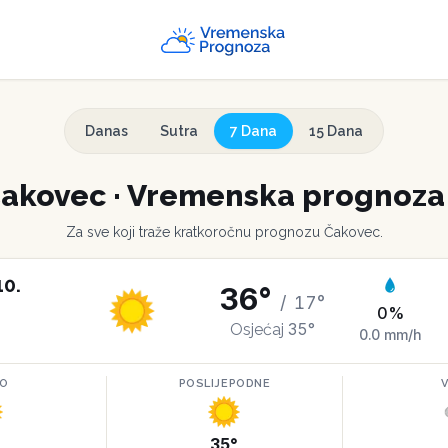
Danas
Sutra
7 Dana
15 Dana
akovec
·
Vremenska prognoza 
Za sve koji traže kratkoročnu prognozu
Čakovec
.
10
.
36
°
/
17
°
0
%
35
°
Osjećaj
0.0
mm/h
RO
POSLIJEPODNE
°
35
°