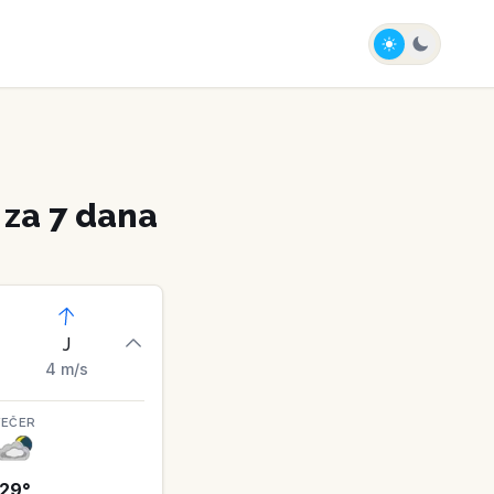
za 7 dana
J
4
m/s
VEČER
29
°