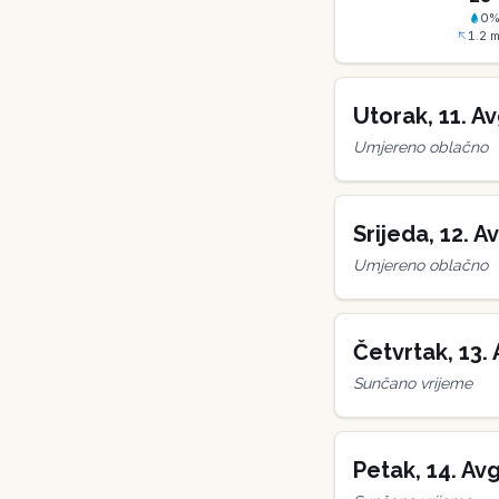
0
1.2
m
Utorak
,
11
.
Av
Umjereno oblačno
Srijeda
,
12
.
Av
Umjereno oblačno
Četvrtak
,
13
.
Sunčano vrijeme
Petak
,
14
.
Avg