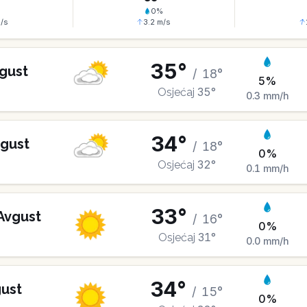
%
0
%
/s
3.2
m/s
35
°
gust
/
18
°
5
%
35
°
Osjećaj
0.3
mm/h
34
°
gust
/
18
°
0
%
32
°
Osjećaj
0.1
mm/h
33
°
Avgust
/
16
°
0
%
31
°
Osjećaj
0.0
mm/h
34
°
ust
/
15
°
0
%